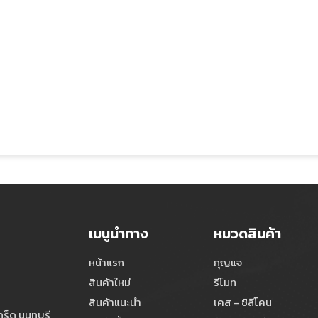
เมนูนำทาง
หมวดสินค้า
หน้าแรก
กุญแจ
สินค้าใหม่
รีโมท
สินค้าแนะนำ
เคส - ซิลีโคน
ร็ด นนทบุรี