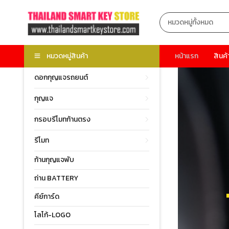
หมวดหมู่สินค้า
หน้าแรก
สินค้
ดอกกุญแจรถยนต์
กุญแจ
กรอบรีโมทก้านตรง
รีโมท
ก้านกุญแจพับ
ถ่าน BATTERY
คีย์การ์ด
โลโก้-LOGO