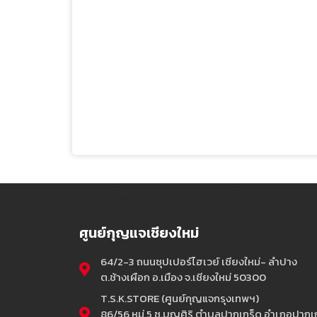
ศูนย์กุญแจเชียงใหม่
64/2-3 ถนนซุปเปอร์ไฮเวย์ เชียงใหม่- ลำปาง
ต.ช้างเผือก อ.เมือง จ.เชียงใหม่ 50300
T.S.K.STORE (ศูนย์กุญแจกรุงเทพฯ)
86/56 หมู่ 5 ซ.บุญศิริ ตำบลปากเกร็ด อำเภอปากเก