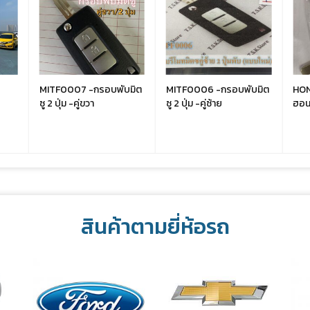
MITF0007 -กรอบพับมิต
MITF0006 -กรอบพับมิต
HON
ซู 2 ปุ่ม -คู่ขวา
ซู 2 ปุ่ม -คู่ซ้าย
ฮอนด
สินค้าตามยี่ห้อรถ