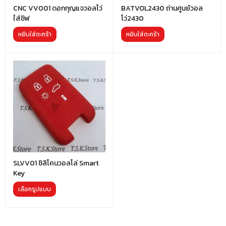
CNC VV001 ดอกกุญแจวอลโว่
BATVOL2430 ถ่านศูนย์วอล
ใส่ชิฟ
โว่2430
หยิบใส่ตะกร้า
หยิบใส่ตะกร้า
SLVV01 ซิลิโคนวอลโล่ Smart
Key
เลือกรูปแบบ