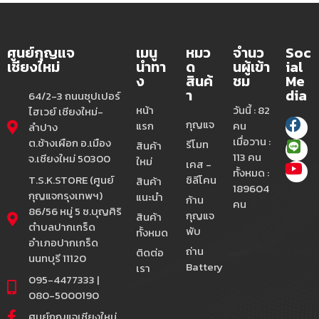
ศูนย์กุญแจ
เมนู
หมว
จำนว
Soc
เชียงใหม่
นำทา
ด
นผู้เข้า
ial
ง
สินค้
ชม
Me
า
dia
64/2-3 ถนนซุปเปอร์
หน้า
วันนี้ : 82
ไฮเวย์ เชียงใหม่-
กุญแจ
แรก
คน
ลำปาง
เมื่อวาน :
ต.ช้างเผือก อ.เมือง
รีโมท
สินค้า
113 คน
จ.เชียงใหม่ 50300
ใหม่
เคส -
ทั้งหมด :
T.S.K.STORE (ศูนย์
ซิลีโคน
สินค้า
189604
กุญแจกรุงเทพฯ)
แนะนำ
ก้าน
คน
86/56 หมู่ 5 ซ.บุญศิริ
กุญแจ
สินค้า
ตำบลปากเกร็ด
พับ
ทั้งหมด
อำเภอปากเกร็ด
ถ่าน
ติดต่อ
นนทบุรี 11120
Battery
เรา
095-4477333 |
080-5000190
ศูนย์กุญแจเชียงใหม่