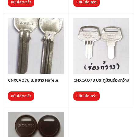
หยิบใส่ตะกร้า
หยิบใส่ตะกร้า
CNXCA076 เยลยาว Hafele
CNXCA078 ประตูม้วนร่องกว้าง
หยิบใส่ตะกร้า
หยิบใส่ตะกร้า