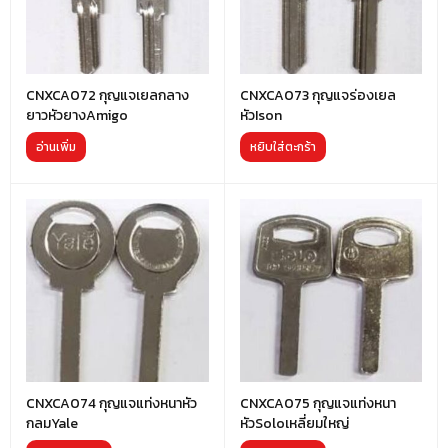
CNXCA072 กุญแจเยลกลาง
CNXCA073 กุญแจร่องเยล
ยาวหัวยางAmigo
หัวIson
อ่านเพิ่ม
หยิบใส่ตะกร้า
CNXCA074 กุญแจแท่งหนาหัว
CNXCA075 กุญแจแท่งหนา
กลมYale
หัวSoloเหลี่ยมใหญ่