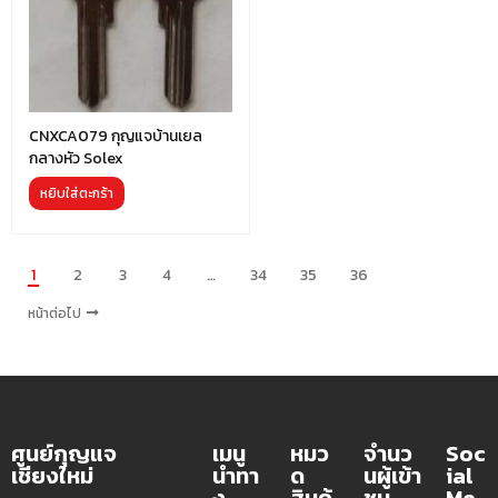
CNXCA079 กุญแจบ้านเยล
กลางหัว Solex
หยิบใส่ตะกร้า
1
2
3
4
…
34
35
36
หน้าต่อไป
ศูนย์กุญแจ
เมนู
หมว
จำนว
Soc
เชียงใหม่
นำทา
ด
นผู้เข้า
ial
ง
สินค้
ชม
Me