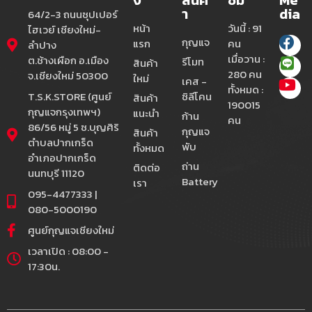
า
dia
64/2-3 ถนนซุปเปอร์
หน้า
วันนี้ : 91
ไฮเวย์ เชียงใหม่-
กุญแจ
แรก
คน
ลำปาง
เมื่อวาน :
ต.ช้างเผือก อ.เมือง
รีโมท
สินค้า
280 คน
จ.เชียงใหม่ 50300
ใหม่
เคส -
ทั้งหมด :
T.S.K.STORE (ศูนย์
ซิลีโคน
สินค้า
190015
กุญแจกรุงเทพฯ)
แนะนำ
ก้าน
คน
86/56 หมู่ 5 ซ.บุญศิริ
กุญแจ
สินค้า
ตำบลปากเกร็ด
พับ
ทั้งหมด
อำเภอปากเกร็ด
ถ่าน
ติดต่อ
นนทบุรี 11120
Battery
เรา
095-4477333 |
080-5000190
ศูนย์กุญแจเชียงใหม่
เวลาเปิด : 08:00 -
17:30น.