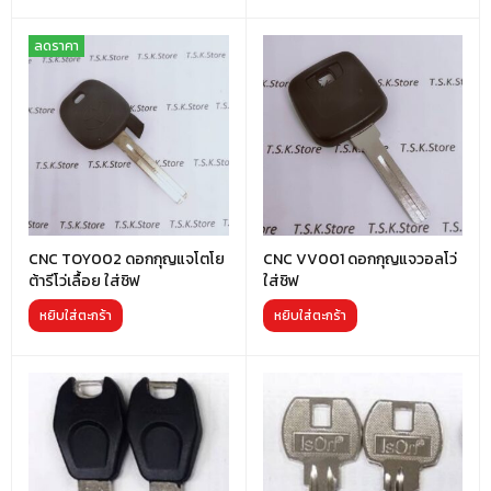
ลดราคา
CNC TOY002 ดอกกุญแจโตโย
CNC VV001 ดอกกุญแจวอลโว่
ต้ารีโว่เลื้อย ใส่ชิฟ
ใส่ชิฟ
หยิบใส่ตะกร้า
หยิบใส่ตะกร้า