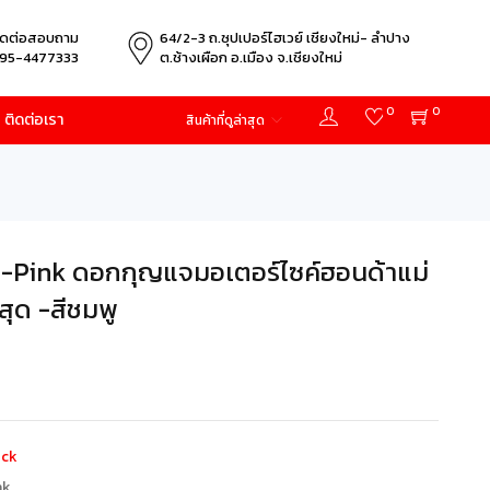
ิดต่อสอบถาม
64/2-3 ถ.ซุปเปอร์ไฮเวย์ เชียงใหม่- ลำปาง
95-4477333
ต.ช้างเผือก อ.เมือง จ.เชียงใหม่
0
0
ติดต่อเรา
สินค้าที่ดูล่าสุด
Pink ดอกกุญแจมอเตอร์ไซค์ฮอนด้าแม่
สุด -สีชมพู
ock
nk