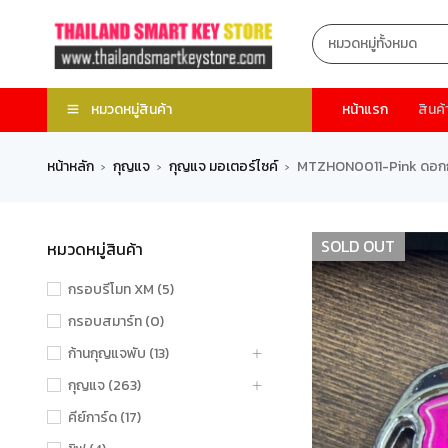
หมวดหมู่สินค้า
หน้าแรก
สินค้
หน้าหลัก
กุญแจ
กุญแจ มอเตอร์ไซค์
MTZHON0011-Pink ดอกกุญ
›
›
›
SOLD OUT
หมวดหมู่สินค้า
กรอบรีโมท XM (5)
กรอบสมาร์ท (0)
ก้านกุญแจพับ (13)
กุญแจ (263)
คีย์การ์ด (17)