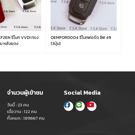
2EN รีโมท VVDI ทรง
OEMFORD004 รีโมทฟอร์ด ชิฟ 49
OEML
ุ่ม หลังแดง
(3ปุ่ม)
จำนวนผู้เข้าชม
Social Media
วันนี้ : 23 คน
เมื่อวาน : 122 คน
ทั้งหมด : 189667 คน