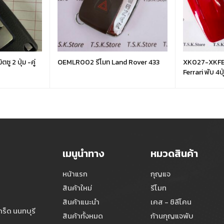
 2 ปุ่ม -คู่
OEMLR002 รีโมท Land Rover 433
XK027-XKFEF
Ferrari พับ 4ป
เมนูนำทาง
หมวดสินค้า
หน้าแรก
กุญแจ
สินค้าใหม่
รีโมท
สินค้าแนะนำ
เคส - ซิลีโคน
ร็ด นนทบุรี
สินค้าทั้งหมด
ก้านกุญแจพับ