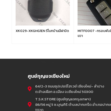
15
XK029-XKGHG1EN รีโมทบ้านมีฝาปิด
MITF0007 -กรอบพับมิตซู
ขวา
ศูนย์กุญแจเชียงใหม่
64/2-3 ถนนซุปเปอร์ไฮเวย์ เชียงใหม่- ลำปาง
ต.ช้างเผือก อ.เมือง จ.เชียงใหม่ 50300
T.S.K.STORE (ศูนย์กุญแจกรุงเทพฯ)
86/56 หมู่ 5 ซ.บุญศิริ ตำบลปากเกร็ด อำเภอปากเก
11120