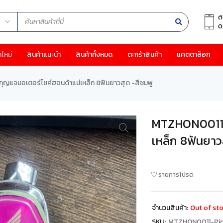
ต
0
าใหม่
สินค้าแนะนำ
สินค้าทั้งหมด
ตะกร้าสินค้า
แคตตาล็อก
แจมอเตอร์ไซค์ฮอนด้าแม่เหล็ก 8ฟันยาวสุด -สีชมพู
MTZHON0011-
เหล็ก 8ฟันยาว
รายการโปรด
จำนวนสินค้า:
Out of st
SKU:
MTZHON0011-Pi