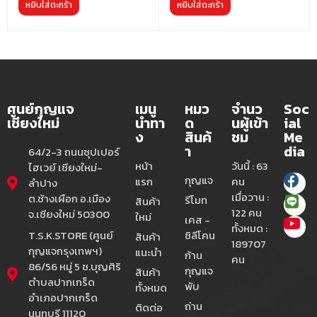
หยิบใส่ตะกร้า
หยิบใส่ตะกร้า
ศูนย์กุญแจ
เมนู
หมว
จำนว
Soc
เชียงใหม่
นำทา
ด
นผู้เข้า
ial
ง
สินค้
ชม
Me
า
dia
64/2-3 ถนนซุปเปอร์
หน้า
วันนี้ : 63
ไฮเวย์ เชียงใหม่-
กุญแจ
แรก
คน
ลำปาง
เมื่อวาน :
ต.ช้างเผือก อ.เมือง
รีโมท
สินค้า
122 คน
จ.เชียงใหม่ 50300
ใหม่
เคส -
ทั้งหมด :
T.S.K.STORE (ศูนย์
ซิลีโคน
สินค้า
189707
กุญแจกรุงเทพฯ)
แนะนำ
ก้าน
คน
86/56 หมู่ 5 ซ.บุญศิริ
กุญแจ
สินค้า
ตำบลปากเกร็ด
พับ
ทั้งหมด
อำเภอปากเกร็ด
ถ่าน
ติดต่อ
นนทบุรี 11120