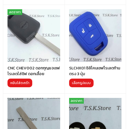
ลดราคา
CNC CHEV002 ดอกกุญแจเชฟ
SLCHX01 ซิลิโคนเชฟโรเลตก้าน
โรเลตใส่ชิฟ ดอกเลื้อย
ตรง 3 ปุ่ม
หยิบใส่ตะกร้า
เลือกรูปแบบ
ลดราคา