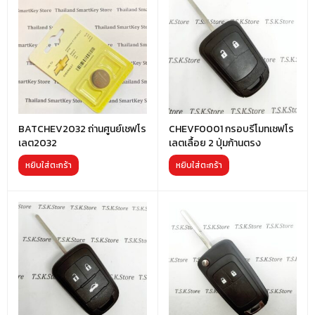
BATCHEV2032 ถ่านศูนย์เชฟโร
CHEVF0001 กรอบรีโมทเชฟโร
เลต2032
เลตเลื้อย 2 ปุ่มก้านตรง
หยิบใส่ตะกร้า
หยิบใส่ตะกร้า