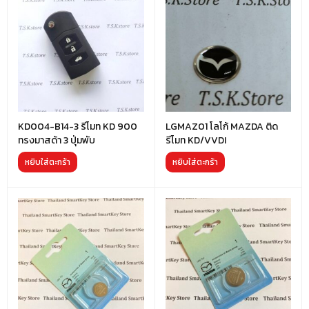
KD004-B14-3 รีโมท KD 900
LGMAZ01 โลโก้ MAZDA ติด
ทรงมาสด้า 3 ปุ่มพับ
รีโมท KD/VVDI
หยิบใส่ตะกร้า
หยิบใส่ตะกร้า