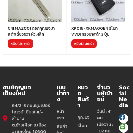
CNI MAZ001 ดอกกุญแจมา
XK016-XKMA00EN รีโมท
สด้าเดี่ยวขวา หัวเหล็ก
VVDI ทรงมาสด้า 3 ปุ่ม
หยิบใส่ตะกร้า
หยิบใส่ตะกร้า
ศูนย์กุญแจ
เมนู
หมว
จำนว
Soc
เชียงใหม่
นำทา
ด
นผู้เข้า
ial
ง
สินค้
ชม
Me
า
dia
64/2-3 ถนนซุปเปอร์
หน้า
วันนี้ : 41
ไฮเวย์ เชียงใหม่-
กุญแจ
แรก
คน
ลำปาง
เมื่อวาน :
ต.ช้างเผือก อ.เมือง
รีโมท
สินค้า
102 คน
จ.เชียงใหม่ 50300
ใหม่