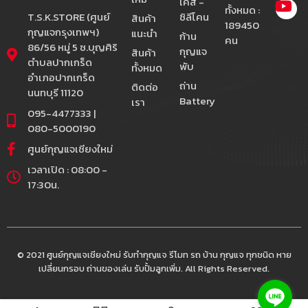
เคส -
ทั้งหมด :
T.S.K.STORE (ศูนย์
ซิลีโคน
สินค้า
189450
กุญแจกรุงเทพฯ)
แนะนำ
ก้าน
คน
86/56 หมู่ 5 ซ.บุญศิริ
กุญแจ
สินค้า
ตำบลปากเกร็ด
พับ
ทั้งหมด
อำเภอปากเกร็ด
ถ่าน
ติดต่อ
นนทบุรี 11120
Battery
เรา
095-4477333 |
080-5000190
ศูนย์กุญแจเชียงใหม่
เวลาเปิด : 08:00 -
17:30น.
© 2021 ศูนย์กุญแจเชียงใหม่ รับทำกุญแจ รีโมท รถ บ้าน กุญแจ ทุกชนิด หาย
เปลี่ยนกรอบ ถ่านของเล่น รับปั้มลูกเพิ่ม. All Rights Reserved.