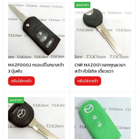
ลดราคา
MAZF0002 กรอบรีโมทมาสด้า
CNR MAZ001 ดอกกุญแจมา
3 ปุ่มพับ
สด้า หัวนิเกิล เดี่ยวขวา
หยิบใส่ตะกร้า
หยิบใส่ตะกร้า
ลดราคา