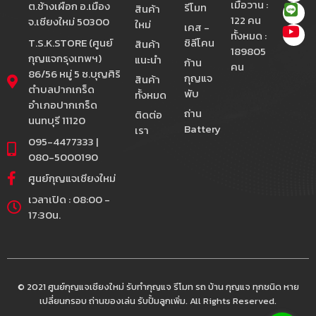
เมื่อวาน :
ต.ช้างเผือก อ.เมือง
รีโมท
สินค้า
122 คน
จ.เชียงใหม่ 50300
ใหม่
เคส -
ทั้งหมด :
T.S.K.STORE (ศูนย์
ซิลีโคน
สินค้า
189805
กุญแจกรุงเทพฯ)
แนะนำ
ก้าน
คน
86/56 หมู่ 5 ซ.บุญศิริ
กุญแจ
สินค้า
ตำบลปากเกร็ด
พับ
ทั้งหมด
อำเภอปากเกร็ด
ถ่าน
ติดต่อ
นนทบุรี 11120
Battery
เรา
095-4477333 |
080-5000190
ศูนย์กุญแจเชียงใหม่
เวลาเปิด : 08:00 -
17:30น.
© 2021 ศูนย์กุญแจเชียงใหม่ รับทำกุญแจ รีโมท รถ บ้าน กุญแจ ทุกชนิด หาย
เปลี่ยนกรอบ ถ่านของเล่น รับปั้มลูกเพิ่ม. All Rights Reserved.