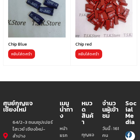
Chip Blue
Chip red
หยิบใส่ตะกร้า
หยิบใส่ตะกร้า
ศูนย์กุญแจ
เมนู
หมว
จำนว
Soc
เชียงใหม่
นำทา
ด
นผู้เข้า
ial
ง
สินค้
ชม
Me
า
dia
64/2-3 ถนนซุปเปอร์
หน้า
วันนี้ : 161
ไฮเวย์ เชียงใหม่-
กุญแจ
แรก
คน
ลำปาง