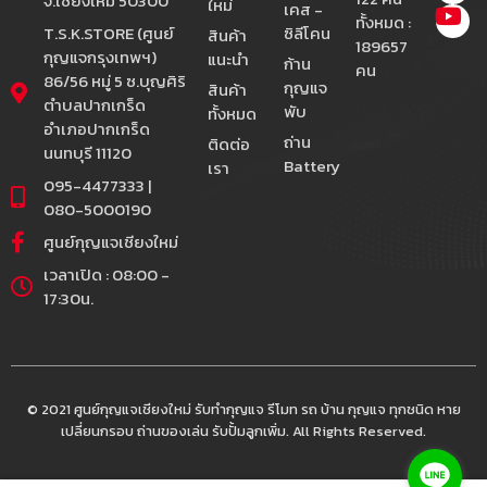
จ.เชียงใหม่ 50300
ใหม่
เคส -
ทั้งหมด :
T.S.K.STORE (ศูนย์
ซิลีโคน
สินค้า
189657
กุญแจกรุงเทพฯ)
แนะนำ
ก้าน
คน
86/56 หมู่ 5 ซ.บุญศิริ
กุญแจ
สินค้า
ตำบลปากเกร็ด
พับ
ทั้งหมด
อำเภอปากเกร็ด
ถ่าน
ติดต่อ
นนทบุรี 11120
Battery
เรา
095-4477333 |
080-5000190
ศูนย์กุญแจเชียงใหม่
เวลาเปิด : 08:00 -
17:30น.
© 2021 ศูนย์กุญแจเชียงใหม่ รับทำกุญแจ รีโมท รถ บ้าน กุญแจ ทุกชนิด หาย
เปลี่ยนกรอบ ถ่านของเล่น รับปั้มลูกเพิ่ม. All Rights Reserved.