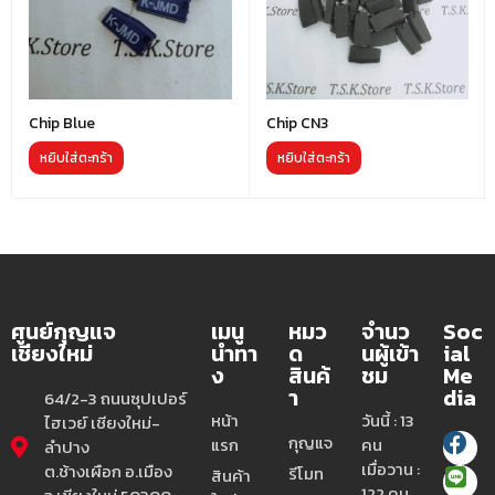
Chip Blue
Chip CN3
หยิบใส่ตะกร้า
หยิบใส่ตะกร้า
ศูนย์กุญแจ
เมนู
หมว
จำนว
Soc
เชียงใหม่
นำทา
ด
นผู้เข้า
ial
ง
สินค้
ชม
Me
า
dia
64/2-3 ถนนซุปเปอร์
หน้า
วันนี้ : 13
ไฮเวย์ เชียงใหม่-
กุญแจ
แรก
คน
ลำปาง
เมื่อวาน :
ต.ช้างเผือก อ.เมือง
รีโมท
สินค้า
122 คน