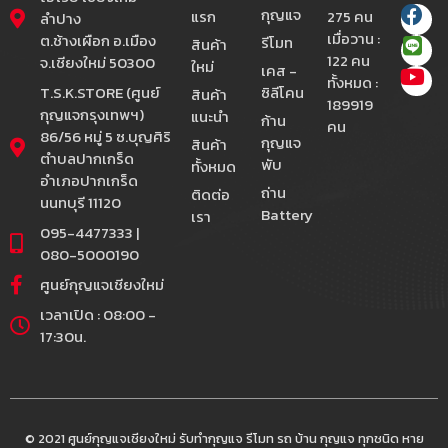
กุญแจ
แรก
275 คน
ลำปาง
เมื่อวาน :
ต.ช้างเผือก อ.เมือง
รีโมท
สินค้า
122 คน
จ.เชียงใหม่ 50300
ใหม่
เคส -
ทั้งหมด :
T.S.K.STORE (ศูนย์
ซิลีโคน
สินค้า
189919
กุญแจกรุงเทพฯ)
แนะนำ
ก้าน
คน
86/56 หมู่ 5 ซ.บุญศิริ
กุญแจ
สินค้า
ตำบลปากเกร็ด
พับ
ทั้งหมด
อำเภอปากเกร็ด
ถ่าน
ติดต่อ
นนทบุรี 11120
Battery
เรา
095-4477333 |
080-5000190
ศูนย์กุญแจเชียงใหม่
เวลาเปิด : 08:00 -
17:30น.
© 2021 ศูนย์กุญแจเชียงใหม่ รับทำกุญแจ รีโมท รถ บ้าน กุญแจ ทุกชนิด หาย