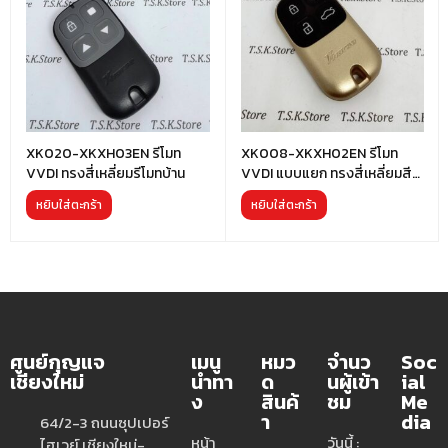
XK020-XKXH03EN รีโมท
XK008-XKXH02EN รีโมท
VVDI ทรงสี่เหลี่ยมรีโมทบ้าน
VVDI แบบแยก ทรงสี่เหลี่ยมสี
ทองปุ่มรูปรถ
หยิบใส่ตะกร้า
หยิบใส่ตะกร้า
ศูนย์กุญแจ
เมนู
หมว
จำนว
Soc
เชียงใหม่
นำทา
ด
นผู้เข้า
ial
ง
สินค้
ชม
Me
า
dia
64/2-3 ถนนซุปเปอร์
หน้า
วันนี้ :
ไฮเวย์ เชียงใหม่-