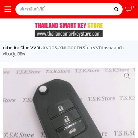
0
หน้าหลัก
รีโมท VVDI
XN005-XNHO00EN รีโมท VVDI ทรงฮอนด้า
›
›
พับ3ปุ่ม มีชิฟ