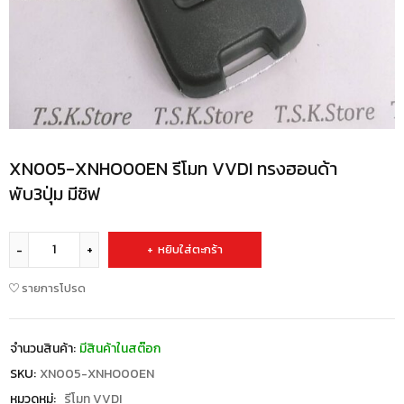
XN005-XNHO00EN รีโมท VVDI ทรงฮอนด้า
พับ3ปุ่ม มีชิฟ
หยิบใส่ตะกร้า
รายการโปรด
จำนวนสินค้า:
มีสินค้าในสต๊อก
SKU:
XN005-XNHO00EN
หมวดหมู่:
รีโมท VVDI