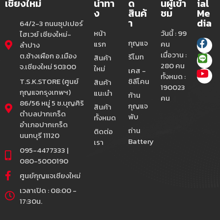
เชียงใหม่
นำทา
ด
นผู้เข้า
ial
ง
สินค้
ชม
Me
า
dia
64/2-3 ถนนซุปเปอร์
หน้า
วันนี้ : 99
ไฮเวย์ เชียงใหม่-
กุญแจ
แรก
คน
ลำปาง
เมื่อวาน :
ต.ช้างเผือก อ.เมือง
รีโมท
สินค้า
280 คน
จ.เชียงใหม่ 50300
ใหม่
เคส -
ทั้งหมด :
T.S.K.STORE (ศูนย์
ซิลีโคน
สินค้า
190023
กุญแจกรุงเทพฯ)
แนะนำ
ก้าน
คน
86/56 หมู่ 5 ซ.บุญศิริ
กุญแจ
สินค้า
ตำบลปากเกร็ด
พับ
ทั้งหมด
อำเภอปากเกร็ด
ถ่าน
ติดต่อ
นนทบุรี 11120
Battery
เรา
095-4477333 |
080-5000190
ศูนย์กุญแจเชียงใหม่
เวลาเปิด : 08:00 -
17:30น.