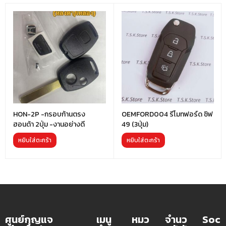
HON-2P -กรอบก้านตรง
OEMFORD004 รีโมทฟอร์ด ชิฟ
ฮอนด้า 2ปุ่ม -งานอย่างดี
49 (3ปุ่ม)
หยิบใส่ตะกร้า
หยิบใส่ตะกร้า
ศูนย์กุญแจ
เมนู
หมว
จำนว
Soc