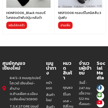
HONF0006_Black กรอบรี
NISF0006 กรอบรีโมทนิสสัน 3
โมทฮอนด้าพับ3ปุ่ม หลังดำ
ปุ่มพับ
หยิบใส่ตะกร้า
อ่านเพิ่ม
ศูนย์กุญแจ
เมนู
หมว
จำนว
Soc
เชียงใหม่
นำทา
ด
นผู้เข้า
ial
ง
สินค้
ชม
Me
า
dia
64/2-3 ถนนซุปเปอร์
หน้า
วันนี้ :
ไฮเวย์ เชียงใหม่-
กุญแจ
แรก
247 คน
ลำปาง
เมื่อวาน :
ต.ช้างเผือก อ.เมือง
รีโมท
สินค้า
122 คน
จ.เชียงใหม่ 50300
ใหม่
เคส -
ทั้งหมด :
T.S.K.STORE (ศูนย์
ซิลีโคน
สินค้า