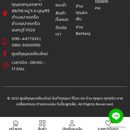
189891
กุญแจกรุงเทพฯ)
แนะนำ
ก้าน
คน
86/56 หมู่ 5 ซ.บุญศิริ
กุญแจ
สินค้า
ตำบลปากเกร็ด
พับ
ทั้งหมด
อำเภอปากเกร็ด
ถ่าน
ติดต่อ
นนทบุรี 11120
Battery
เรา
095-4477333 |
080-5000190
ศูนย์กุญแจเชียงใหม่
เวลาเปิด : 08:00 -
17:30น.
© 2021 ศูนย์กุญแจเชียงใหม่ รับทำกุญแจ รีโมท รถ บ้าน กุญแจ ทุกชนิด หาย
เปลี่ยนกรอบ ถ่านของเล่น รับปั้มลูกเพิ่ม. All Rights Reserved.
0
หน้าแรก
สินค้า
บัญชีของฉัน
รายการโปรด