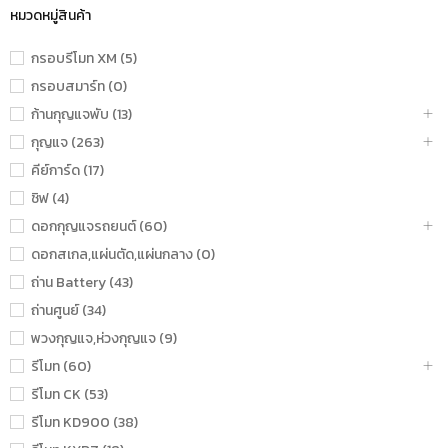
หมวดหมู่สินค้า
กรอบรีโมท XM (5)
กรอบสมาร์ท (0)
ก้านกุญแจพับ (13)
กุญแจ (263)
คีย์การ์ด (17)
ชิฟ (4)
ดอกกุญแจรถยนต์ (60)
ดอกสเกล,แผ่นตัด,แผ่นกลาง (0)
ถ่าน Battery (43)
ถ่านศูนย์ (34)
พวงกุญแจ,ห่วงกุญแจ (9)
รีโมท (60)
รีโมท CK (53)
รีโมท KD900 (38)