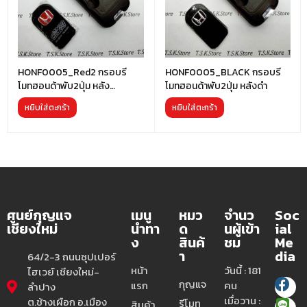
HONF0005_Red2 กรอบรี
HONF0005_BLACK กรอบรี
โมทฮอนด้าพับ2ปุ่ม หลัง
โมทฮอนด้าพับ2ปุ่ม หลังดำ
แดงMUGEN
หยิบใส่ตะกร้า
หยิบใส่ตะกร้า
ศูนย์กุญแจ
เมนู
หมว
จำนว
Soc
เชียงใหม่
นำทา
ด
นผู้เข้า
ial
ง
สินค้
ชม
Me
า
dia
64/2-3 ถนนซุปเปอร์
หน้า
วันนี้ : 181
ไฮเวย์ เชียงใหม่-
กุญแจ
แรก
คน
ลำปาง
เมื่อวาน :
ต.ช้างเผือก อ.เมือง
รีโมท
สินค้า