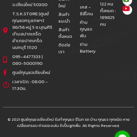
122 คน
จ.เชียงใหม่ 50300
ใหม่
เคส -
ทั้งหมด :
T.S.K.STORE (ศูนย์
ซิลีโคน
สินค้า
189825
กุญแจกรุงเทพฯ)
แนะนำ
ก้าน
คน
86/56 หมู่ 5 ซ.บุญศิริ
กุญแจ
สินค้า
ตำบลปากเกร็ด
พับ
ทั้งหมด
อำเภอปากเกร็ด
ถ่าน
ติดต่อ
นนทบุรี 11120
Battery
เรา
095-4477333 |
080-5000190
ศูนย์กุญแจเชียงใหม่
เวลาเปิด : 08:00 -
17:30น.
© 2021 ศูนย์กุญแจเชียงใหม่ รับทำกุญแจ รีโมท รถ บ้าน กุญแจ ทุกชนิด หาย
เปลี่ยนกรอบ ถ่านของเล่น รับปั้มลูกเพิ่ม. All Rights Reserved.