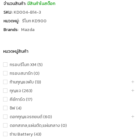
จำนวนสินค้า:
มีสินค้าในสต๊อก
SKU:
KD004-B14-3
หมวดหมู่:
รีโมท KD900
Brands:
Mazda
หมวดหมู่สินค้า
กรอบรีโมท XM (5)
กรอบสมาร์ท (0)
ก้านกุญแจพับ (13)
กุญแจ (263)
คีย์การ์ด (17)
ชิฟ (4)
ดอกกุญแจรถยนต์ (60)
ดอกสเกล,แผ่นตัด,แผ่นกลาง (0)
ถ่าน Battery (43)