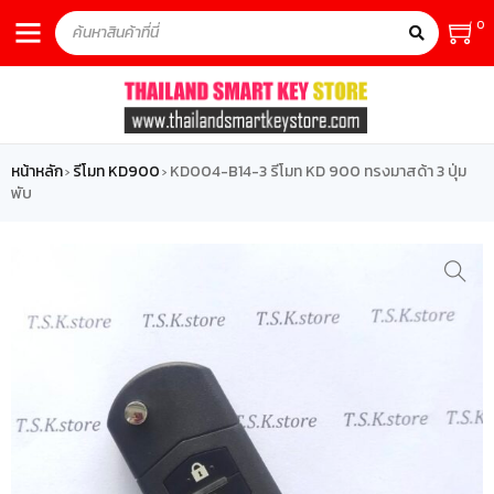
0
หน้าหลัก
รีโมท KD900
KD004-B14-3 รีโมท KD 900 ทรงมาสด้า 3 ปุ่ม
›
›
พับ