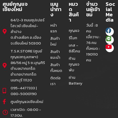
ศูนย์กุญแจ
เมนู
หมว
จำนว
Soc
เชียงใหม่
นำทา
ด
นผู้เข้า
ial
ง
สินค้
ชม
Me
า
dia
64/2-3 ถนนซุปเปอร์
หน้า
วันนี้ : 8
ไฮเวย์ เชียงใหม่-
กุญแจ
แรก
คน
ลำปาง
เมื่อวาน :
ต.ช้างเผือก อ.เมือง
รีโมท
สินค้า
76 คน
จ.เชียงใหม่ 50300
ใหม่
เคส -
ทั้งหมด :
T.S.K.STORE (ศูนย์
ซิลีโคน
สินค้า
190110
กุญแจกรุงเทพฯ)
แนะนำ
ก้าน
คน
86/56 หมู่ 5 ซ.บุญศิริ
กุญแจ
สินค้า
ตำบลปากเกร็ด
พับ
ทั้งหมด
อำเภอปากเกร็ด
ถ่าน
ติดต่อ
นนทบุรี 11120
Battery
เรา
095-4477333 |
080-5000190
ศูนย์กุญแจเชียงใหม่
เวลาเปิด : 08:00 -
17:30น.