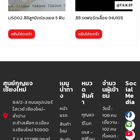
LIS002 ลิชิลูกบิดร่องเยล 5 ฟัน
ลิชิ รถฟอร์ดเลื้อย (HU101)
หยิบใส่ตะกร้า
หยิบใส่ตะกร้า
ศูนย์กุญแจ
เมนู
หมว
จำนว
Soc
เชียงใหม่
นำทา
ด
นผู้เข้า
ial
ง
สินค้
ชม
Me
า
dia
64/2-3 ถนนซุปเปอร์
หน้า
วันนี้ :
ไฮเวย์ เชียงใหม่-
กุญแจ
แรก
108 คน
ลำปาง
เมื่อวาน :
ต.ช้างเผือก อ.เมือง
รีโมท
สินค้า
102 คน
จ.เชียงใหม่ 50300
ใหม่
เคส -
ทั้งหมด :
T.S.K.STORE (ศูนย์
ซิลีโคน
สินค้า