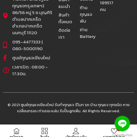
189517
กุญแจกรุงเทพฯ)
แนะนำ
ก้าน
คน
86/56 หมู่ 5 ซ.บุญศิริ
กุญแจ
สินค้า
ตำบลปากเกร็ด
พับ
ทั้งหมด
อำเภอปากเกร็ด
ถ่าน
ติดต่อ
นนทบุรี 11120
Battery
เรา
095-4477333 |
080-5000190
ศูนย์กุญแจเชียงใหม่
เวลาเปิด : 08:00 -
17:30น.
© 2021 ศูนย์กุญแจเชียงใหม่ รับทำกุญแจ รีโมท รถ บ้าน กุญแจ ทุกชนิด หาย
เปลี่ยนกรอบ ถ่านของเล่น รับปั้มลูกเพิ่ม. All Rights Reserved.
0
หน้าแรก
สินค้า
บัญชีของฉัน
รายการโปรด