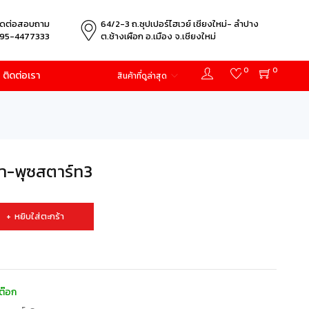
ิดต่อสอบถาม
64/2-3 ถ.ซุปเปอร์ไฮเวย์ เชียงใหม่- ลำปาง
95-4477333
ต.ช้างเผือก อ.เมือง จ.เชียงใหม่
0
0
ติดต่อเรา
สินค้าที่ดูล่าสุด
า-พุซสตาร์ท3
หยิบใส่ตะกร้า
ต๊อก