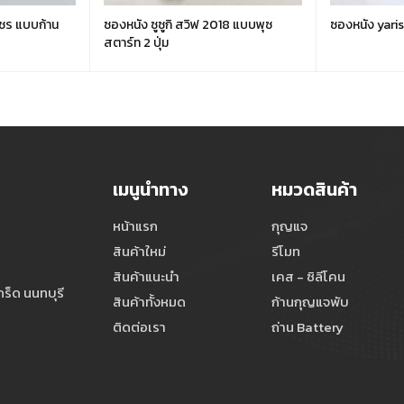
ชร แบบก้าน
ซองหนัง ซูซูกิ สวิฟ 2018 แบบพุซ
ซองหนัง yari
สตาร์ท 2 ปุ่ม
เมนูนำทาง
หมวดสินค้า
หน้าแรก
กุญแจ
สินค้าใหม่
รีโมท
สินค้าแนะนำ
เคส - ซิลีโคน
ร็ด นนทบุรี
สินค้าทั้งหมด
ก้านกุญแจพับ
ติดต่อเรา
ถ่าน Battery