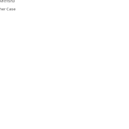
ซสตาร์ท3
her Case