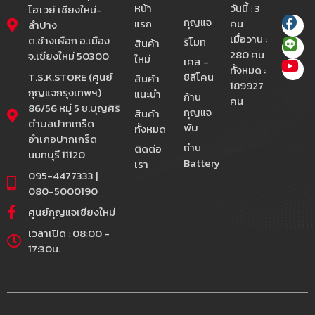
หน้า
วันนี้ : 3
ไฮเวย์ เชียงใหม่-
กุญแจ
แรก
คน
ลำปาง
เมื่อวาน :
ต.ช้างเผือก อ.เมือง
รีโมท
สินค้า
280 คน
จ.เชียงใหม่ 50300
ใหม่
เคส -
ทั้งหมด :
T.S.K.STORE (ศูนย์
ซิลีโคน
สินค้า
189927
กุญแจกรุงเทพฯ)
แนะนำ
ก้าน
คน
86/56 หมู่ 5 ซ.บุญศิริ
กุญแจ
สินค้า
ตำบลปากเกร็ด
พับ
ทั้งหมด
อำเภอปากเกร็ด
ถ่าน
ติดต่อ
นนทบุรี 11120
Battery
เรา
095-4477333 |
080-5000190
ศูนย์กุญแจเชียงใหม่
เวลาเปิด : 08:00 -
17:30น.