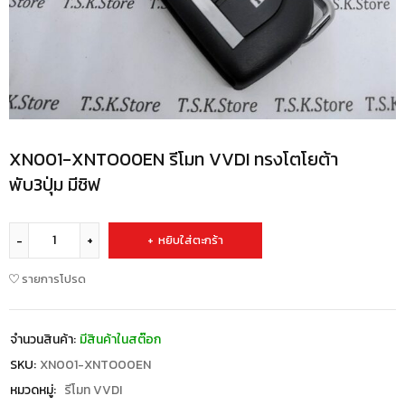
XN001-XNTO00EN รีโมท VVDI ทรงโตโยต้า
พับ3ปุ่ม มีชิฟ
หยิบใส่ตะกร้า
รายการโปรด
จำนวนสินค้า:
มีสินค้าในสต๊อก
SKU:
XN001-XNTO00EN
หมวดหมู่:
รีโมท VVDI