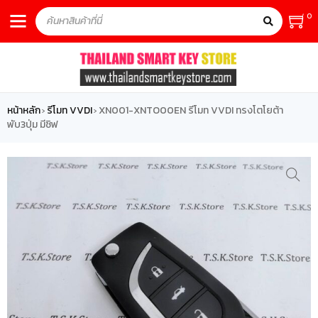
0
หน้าหลัก
รีโมท VVDI
XN001-XNTO00EN รีโมท VVDI ทรงโตโยต้า
›
›
พับ3ปุ่ม มีชิฟ