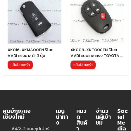
XK016-XKMA00EN รีโมท
XK009-XKTO08EN รีโมท
VVDI ทรงมาสด้า 3 ปุ่ม
VVDI แบบแยกทรง TOYOTA 5
ปุ่ม
หยิบใส่ตะกร้า
หยิบใส่ตะกร้า
ศูนย์กุญแจ
เมนู
หมว
จำนว
Soc
เชียงใหม่
นำทา
ด
นผู้เข้า
ial
ง
สินค้
ชม
Me
า
dia
64/2-3 ถนนซุปเปอร์