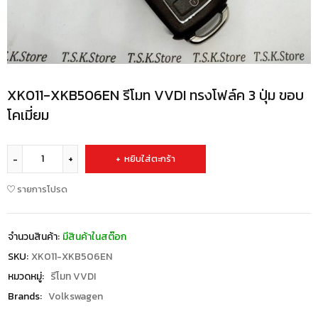
XK011-XKB506EN รีโมท VVDI ทรงโฟล์ค 3 ปุ่ม ขอบ
โคเมี่ยม
หยิบใส่ตะกร้า
รายการโปรด
จำนวนสินค้า:
มีสินค้าในสต๊อก
SKU:
XK011-XKB506EN
หมวดหมู่:
รีโมท VVDI
Brands:
Volkswagen