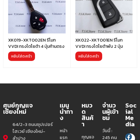
XK019-XKTO02EN รีโมท
XK022-XKTO01EN รีโมท
VVDI ทรงโตโยต้า 4 ปุ่มก้านตรง
VVDI ทรงโตโยต้าพับ 2 ปุ่ม
หยิบใส่ตะกร้า
หยิบใส่ตะกร้า
ศูนย์กุญแจ
เมนู
หมว
จำนว
Soc
เชียงใหม่
นำทา
ด
นผู้เข้า
ial
ง
สินค้
ชม
Me
า
dia
64/2-3 ถนนซุปเปอร์
หน้า
วันนี้ :
ไฮเวย์ เชียงใหม่-
กุญแจ
แรก
245 คน
ลำปาง