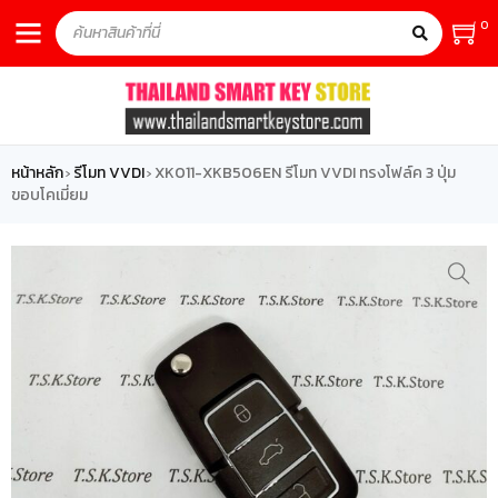
0
หน้าหลัก
รีโมท VVDI
XK011-XKB506EN รีโมท VVDI ทรงโฟล์ค 3 ปุ่ม
›
›
ขอบโคเมี่ยม