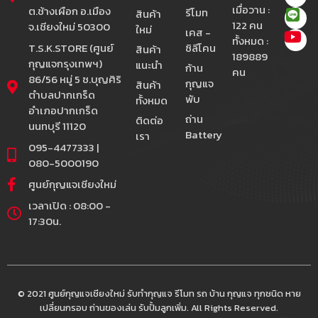
เมื่อวาน :
ต.ช้างเผือก อ.เมือง
รีโมท
สินค้า
122 คน
จ.เชียงใหม่ 50300
ใหม่
เคส -
ทั้งหมด :
T.S.K.STORE (ศูนย์
ซิลีโคน
สินค้า
189889
กุญแจกรุงเทพฯ)
แนะนำ
ก้าน
คน
86/56 หมู่ 5 ซ.บุญศิริ
กุญแจ
สินค้า
ตำบลปากเกร็ด
พับ
ทั้งหมด
อำเภอปากเกร็ด
ถ่าน
ติดต่อ
นนทบุรี 11120
Battery
เรา
095-4477333 |
080-5000190
ศูนย์กุญแจเชียงใหม่
เวลาเปิด : 08:00 -
17:30น.
© 2021 ศูนย์กุญแจเชียงใหม่ รับทำกุญแจ รีโมท รถ บ้าน กุญแจ ทุกชนิด หาย
เปลี่ยนกรอบ ถ่านของเล่น รับปั้มลูกเพิ่ม. All Rights Reserved.