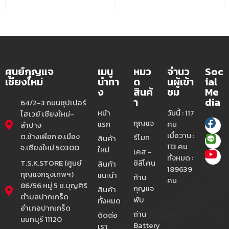
ศูนย์กุญแจ
เมนู
หมว
จำนว
Soc
เชียงใหม่
นำทา
ด
นผู้เข้า
ial
ง
สินค้
ชม
Me
า
dia
64/2-3 ถนนซุปเปอร์
หน้า
วันนี้ : 117
ไฮเวย์ เชียงใหม่-
กุญแจ
แรก
คน
ลำปาง
เมื่อวาน :
ต.ช้างเผือก อ.เมือง
รีโมท
สินค้า
113 คน
จ.เชียงใหม่ 50300
ใหม่
เคส -
ทั้งหมด :
T.S.K.STORE (ศูนย์
ซิลีโคน
สินค้า
189639
กุญแจกรุงเทพฯ)
แนะนำ
ก้าน
คน
86/56 หมู่ 5 ซ.บุญศิริ
กุญแจ
สินค้า
ตำบลปากเกร็ด
พับ
ทั้งหมด
อำเภอปากเกร็ด
ถ่าน
ติดต่อ
นนทบุรี 11120
Battery
เรา