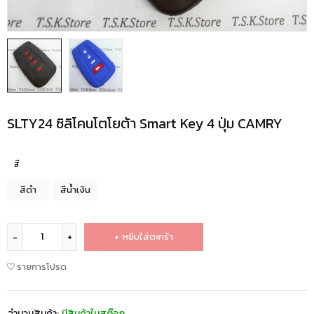
SLTY24 ซิลิโคนโตโยต้า Smart Key 4 ปุ่ม CAMRY
สี
สีดำ
สีน้ำเงิน
หยิบใส่ตะกร้า
รายการโปรด
จำนวนสินค้า:
มีสินค้าในสต๊อก