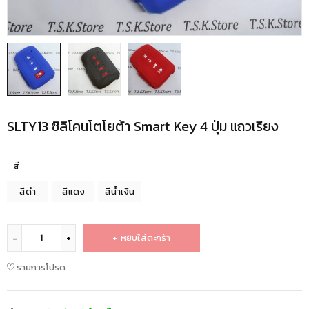
SLTY13 ซิลิโคนโตโยต้า Smart Key 4 ปุ่ม แถวเรียง
สี
สีดำ
สีแดง
สีน้ำเงิน
หยิบใส่ตะกร้า
รายการโปรด