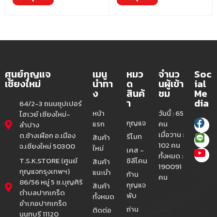
ศูนย์กุญแจ
เมนู
หมว
จำนว
Soc
เชียงใหม่
นำทา
ด
นผู้เข้า
ial
ง
สินค้
ชม
Me
า
dia
64/2-3 ถนนซุปเปอร์
หน้า
วันนี้ : 65
ไฮเวย์ เชียงใหม่-
กุญแจ
แรก
คน
ลำปาง
เมื่อวาน :
ต.ช้างเผือก อ.เมือง
รีโมท
สินค้า
102 คน
จ.เชียงใหม่ 50300
ใหม่
เคส -
ทั้งหมด :
T.S.K.STORE (ศูนย์
ซิลีโคน
สินค้า
190091
กุญแจกรุงเทพฯ)
แนะนำ
ก้าน
คน
86/56 หมู่ 5 ซ.บุญศิริ
กุญแจ
สินค้า
ตำบลปากเกร็ด
พับ
ทั้งหมด
อำเภอปากเกร็ด
ถ่าน
ติดต่อ
นนทบุรี 11120