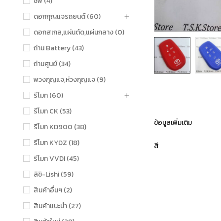
ชิฟ (4)
ดอกกุญแจรถยนต์ (60)
ดอกสเกล,แผ่นตัด,แผ่นกลาง (0)
ถ่าน Battery (43)
ถ่านศูนย์ (34)
พวงกุญแจ,ห่วงกุญแจ (9)
รีโมท (60)
รีโมท CK (53)
ข้อมูลเพิ่มเติม
รีโมท KD900 (38)
รีโมท KYDZ (18)
สี
รีโมท VVDI (45)
ลิชิ-Lishi (59)
สินค้าอื่นๆ (2)
สินค้าแนะนำ (27)