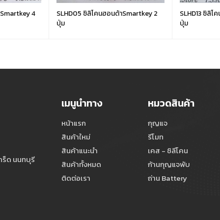
าSmartkey 4
SLHD05 ซิลิโคนฮอนด้าSmartkey 2
SLHD13 ซิลิโ
ปุ่ม
ปุ่ม
เมนูนำทาง
หมวดสินค้า
หน้าแรก
กุญแจ
สินค้าใหม่
รีโมท
สินค้าแนะนำ
เคส - ซิลีโคน
ร็ด นนทบุรี
สินค้าทั้งหมด
ก้านกุญแจพับ
ติดต่อเรา
ถ่าน Battery