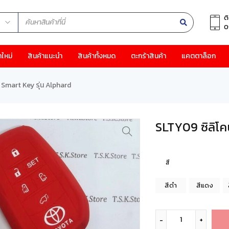
ต
0
าใหม่
สินค้าแนะนำ
สินค้าทั้งหมด
ตะกร้าสินค้า
แคตตาล็อก
 Smart Key รุ่น Alphard
SLTY09 ซิลิโค
สี
สีดำ
สีแดง