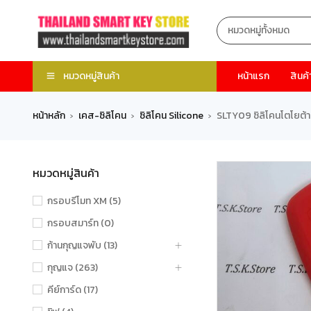
หมวดหมู่สินค้า
หน้าแรก
สินค้
หน้าหลัก
เคส-ซิลิโคน
ซิลิโคน Silicone
SLTY09 ซิลิโคนโตโยต้า
›
›
›
หมวดหมู่สินค้า
กรอบรีโมท XM (5)
กรอบสมาร์ท (0)
ก้านกุญแจพับ (13)
กุญแจ (263)
คีย์การ์ด (17)