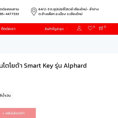
ิดต่อสอบถาม
64/2-3 ถ.ซุปเปอร์ไฮเวย์ เชียงใหม่- ลำปาง
95-4477333
ต.ช้างเผือก อ.เมือง จ.เชียงใหม่
0
0
ติดต่อเรา
สินค้าที่ดูล่าสุด
นโตโยต้า Smart Key รุ่น Alphard
สีน้ำเงิน
หยิบใส่ตะกร้า