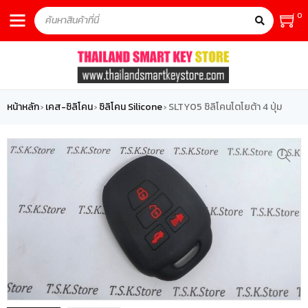
0
หน้าหลัก
เคส-ซิลิโคน
ซิลิโคน Silicone
SLTY05 ซิลิโคนโตโยต้า 4 ปุ่ม
›
›
›