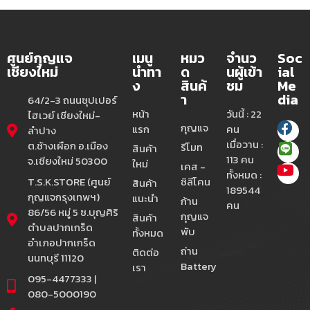
ศูนย์กุญแจ
เมนู
หมว
จำนว
Soc
เชียงใหม่
นำทา
ด
นผู้เข้า
ial
ง
สินค้
ชม
Me
า
dia
64/2-3 ถนนซุปเปอร์
หน้า
วันนี้ : 22
ไฮเวย์ เชียงใหม่-
กุญแจ
แรก
คน
ลำปาง
เมื่อวาน :
ต.ช้างเผือก อ.เมือง
รีโมท
สินค้า
113 คน
จ.เชียงใหม่ 50300
ใหม่
เคส -
ทั้งหมด :
T.S.K.STORE (ศูนย์
ซิลีโคน
สินค้า
189544
กุญแจกรุงเทพฯ)
แนะนำ
ก้าน
คน
86/56 หมู่ 5 ซ.บุญศิริ
กุญแจ
สินค้า
ตำบลปากเกร็ด
พับ
ทั้งหมด
อำเภอปากเกร็ด
ถ่าน
ติดต่อ
นนทบุรี 11120
Battery
เรา
095-4477333 |
080-5000190