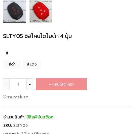
SLTY05 ซิลิโคนโตโยต้า 4 ปุ่ม
สี
สีดำ
สีแดง
หยิบใส่ตะกร้า
รายการโปรด
จำนวนสินค้า:
มีสินค้าในสต๊อก
SKU:
SLTY05
หมวดหมู่:
ซิลิโคน Silicone