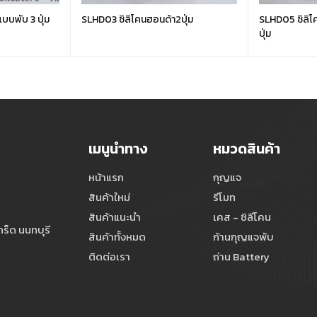
บบพับ 3 ปุ่ม
SLHD03 ซิลิโคนฮอนด้า2ปุ่ม
SLHD05 ซิลิโ
ปุ่ม
เมนูนำทาง
หมวดสินค้า
หน้าแรก
กุญแจ
สินค้าใหม่
รีโมท
สินค้าแนะนำ
เคส - ซิลีโคน
ร็ด นนทบุรี
สินค้าทั้งหมด
ก้านกุญแจพับ
ติดต่อเรา
ถ่าน Battery