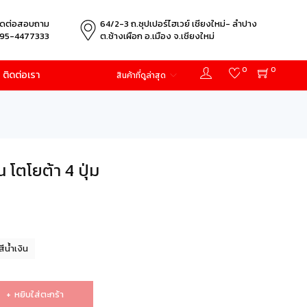
ิดต่อสอบถาม
64/2-3 ถ.ซุปเปอร์ไฮเวย์ เชียงใหม่- ลำปาง
95-4477333
ต.ช้างเผือก อ.เมือง จ.เชียงใหม่
0
0
ติดต่อเรา
สินค้าที่ดูล่าสุด
 โตโยต้า 4 ปุ่ม
สีน้ำเงิน
หยิบใส่ตะกร้า