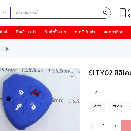
ต
0
าใหม่
สินค้าแนะนำ
สินค้าทั้งหมด
ตะกร้าสินค้า
แคตตาล็อก
4 ปุ่ม
SLTY02 ซิลิโคน
สี
สีดำ
สีแดง