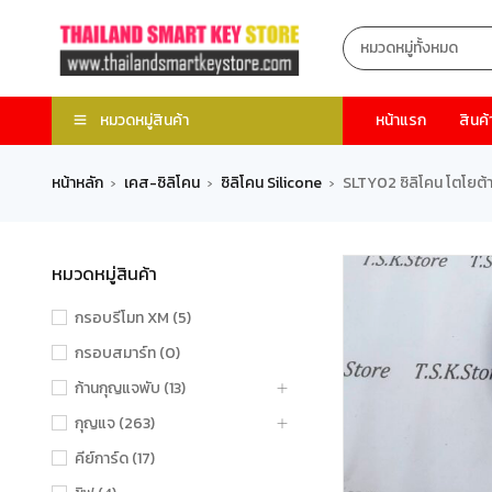
หมวดหมู่สินค้า
หน้าแรก
สินค้
หน้าหลัก
เคส-ซิลิโคน
ซิลิโคน Silicone
SLTY02 ซิลิโคน โตโยต้า 
›
›
›
หมวดหมู่สินค้า
กรอบรีโมท XM (5)
กรอบสมาร์ท (0)
ก้านกุญแจพับ (13)
กุญแจ (263)
คีย์การ์ด (17)