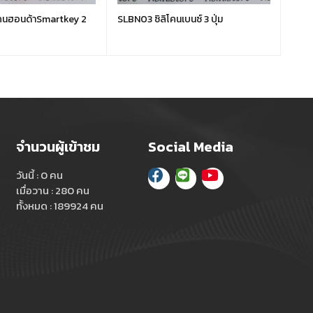
คนฮอนด้าSmartkey 2
SLBN03 ซิลิโคนเบนซ์ 3 ปุ่ม
SLBN0
จำนวนผู้เข้าชม
Social Media
วันนี้ : 0 คน
เมื่อวาน : 280 คน
ทั้งหมด : 189924 คน