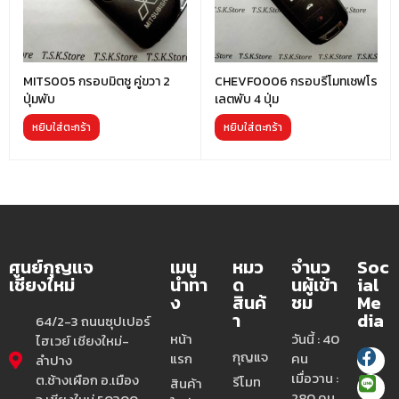
MITS005 กรอบมิตซู คู่ขวา 2
CHEVF0006 กรอบรีโมทเชฟโร
ปุ่มพับ
เลตพับ 4 ปุ่ม
หยิบใส่ตะกร้า
หยิบใส่ตะกร้า
ศูนย์กุญแจ
เมนู
หมว
จำนว
Soc
เชียงใหม่
นำทา
ด
นผู้เข้า
ial
ง
สินค้
ชม
Me
า
dia
64/2-3 ถนนซุปเปอร์
หน้า
วันนี้ : 40
ไฮเวย์ เชียงใหม่-
กุญแจ
แรก
คน
ลำปาง
เมื่อวาน :
ต.ช้างเผือก อ.เมือง
รีโมท
สินค้า
280 คน