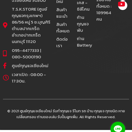
จ.เชียงใหม่ 50300
ใหม่
เคส -
ทั้งหมด :
T.S.K.STORE (ศูนย์
ซิลีโคน
สินค้า
189964
กุญแจกรุงเทพฯ)
แนะนำ
ก้าน
คน
86/56 หมู่ 5 ซ.บุญศิริ
กุญแจ
สินค้า
ตำบลปากเกร็ด
พับ
ทั้งหมด
อำเภอปากเกร็ด
ถ่าน
ติดต่อ
นนทบุรี 11120
Battery
เรา
095-4477333 |
080-5000190
ศูนย์กุญแจเชียงใหม่
เวลาเปิด : 08:00 -
17:30น.
© 2021 ศูนย์กุญแจเชียงใหม่ รับทำกุญแจ รีโมท รถ บ้าน กุญแจ ทุกชนิด หาย
เปลี่ยนกรอบ ถ่านของเล่น รับปั้มลูกเพิ่ม. All Rights Reserved.