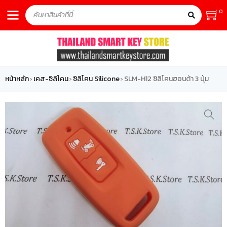
0
หน้าหลัก
เคส-ซิลิโคน
ซิลิโคน Silicone
SLM-H12 ซิลิโคนฮอนด้า 3 ปุ่ม
›
›
›