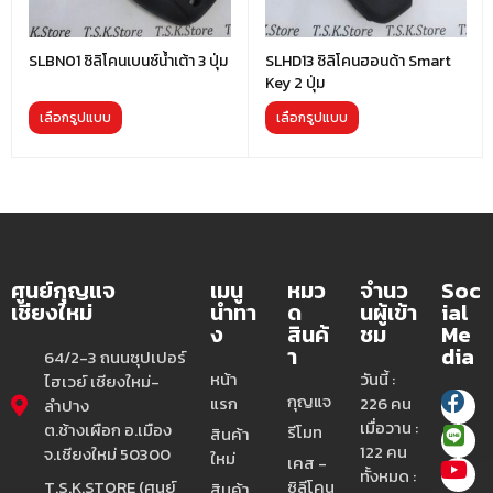
SLBN01 ซิลิโคนเบนซ์น้ำเต้า 3 ปุ่ม
SLHD13 ซิลิโคนฮอนด้า Smart
Key 2 ปุ่ม
เลือกรูปแบบ
เลือกรูปแบบ
ศูนย์กุญแจ
เมนู
หมว
จำนว
Soc
เชียงใหม่
นำทา
ด
นผู้เข้า
ial
ง
สินค้
ชม
Me
า
dia
64/2-3 ถนนซุปเปอร์
หน้า
วันนี้ :
ไฮเวย์ เชียงใหม่-
กุญแจ
แรก
226 คน
ลำปาง
เมื่อวาน :
ต.ช้างเผือก อ.เมือง
รีโมท
สินค้า
122 คน
จ.เชียงใหม่ 50300
ใหม่
เคส -
ทั้งหมด :
T.S.K.STORE (ศูนย์
ซิลีโคน
สินค้า