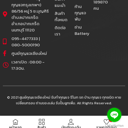
189870
กุญแจกรุงเทพฯ)
แนะนำ
ก้าน
คน
86/56 หมู่ 5 ซ.บุญศิริ
กุญแจ
สินค้า
ตำบลปากเกร็ด
พับ
ทั้งหมด
อำเภอปากเกร็ด
ถ่าน
ติดต่อ
นนทบุรี 11120
Battery
เรา
095-4477333 |
080-5000190
ศูนย์กุญแจเชียงใหม่
เวลาเปิด : 08:00 -
17:30น.
© 2021 ศูนย์กุญแจเชียงใหม่ รับทำกุญแจ รีโมท รถ บ้าน กุญแจ ทุกชนิด หาย
เปลี่ยนกรอบ ถ่านของเล่น รับปั้มลูกเพิ่ม. All Rights Reserved.
0
หน้าแรก
สินค้า
บัญชีของฉัน
รายการโปรด