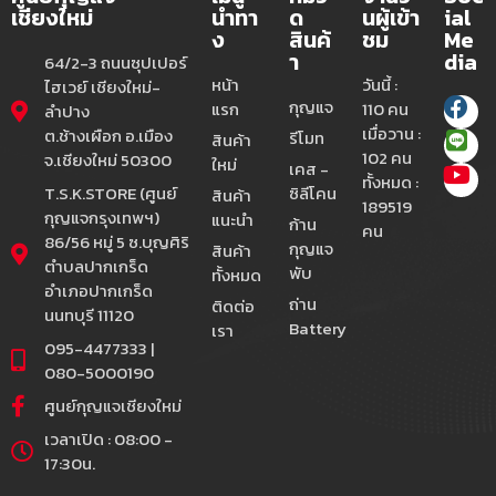
เชียงใหม่
นำทา
ด
นผู้เข้า
ial
ง
สินค้
ชม
Me
า
dia
64/2-3 ถนนซุปเปอร์
หน้า
วันนี้ :
ไฮเวย์ เชียงใหม่-
กุญแจ
แรก
110 คน
ลำปาง
เมื่อวาน :
ต.ช้างเผือก อ.เมือง
รีโมท
สินค้า
102 คน
จ.เชียงใหม่ 50300
ใหม่
เคส -
ทั้งหมด :
T.S.K.STORE (ศูนย์
ซิลีโคน
สินค้า
189519
กุญแจกรุงเทพฯ)
แนะนำ
ก้าน
คน
86/56 หมู่ 5 ซ.บุญศิริ
กุญแจ
สินค้า
ตำบลปากเกร็ด
พับ
ทั้งหมด
อำเภอปากเกร็ด
ถ่าน
ติดต่อ
นนทบุรี 11120
Battery
เรา
095-4477333 |
080-5000190
ศูนย์กุญแจเชียงใหม่
เวลาเปิด : 08:00 -
17:30น.