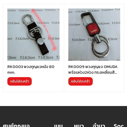
RK0003 พวงกุญแจหนัง 80
RK0009 พวงกุญแจ OMUDA
mm.
พร้อมห่วง2ห่วง ทรงเหลี่ยมสี
แดง
หยิบใส่ตะกร้า
หยิบใส่ตะกร้า
ศูนย์กุญแจ
เมนู
หมว
จำนว
Soc