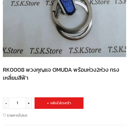
RK0008 พวงกุญแจ OMUDA พร้อมห่วง2ห่วง ทรง
เหลี่ยมสีฟ้า
หยิบใส่ตะกร้า
รายการโปรด