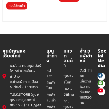
หยิบใส่ตะกร้า
ศูนย์กุญแจ
เมนู
หมว
จำนว
Soc
เชียงใหม่
นำทา
ด
นผู้เข้า
ial
ง
สินค้
ชม
Me
า
dia
64/2-3 ถนนซุปเปอร์
หน้า
วันนี้ : 111
ไฮเวย์ เชียงใหม่-
กุญแจ
แรก
คน
ลำปาง
เมื่อวาน :
ต.ช้างเผือก อ.เมือง
รีโมท
สินค้า
102 คน
จ.เชียงใหม่ 50300
ใหม่
เคส -
ทั้งหมด :
T.S.K.STORE (ศูนย์
ซิลีโคน
สินค้า
189520
กุญแจกรุงเทพฯ)
แนะนำ
ก้าน
คน
86/56 หมู่ 5 ซ.บุญศิริ
กุญแจ
สินค้า