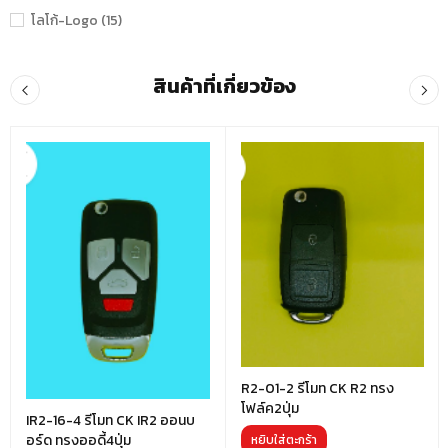
โลโก้-Logo (15)
สินค้าที่เกี่ยวข้อง
R2-01-2 รีโมท CK R2 ทรง
โฟล์ค2ปุ่ม
IR2-16-4 รีโมท CK IR2 ออนบ
อร์ด ทรงออดี้4ปุ่ม
หยิบใส่ตะกร้า