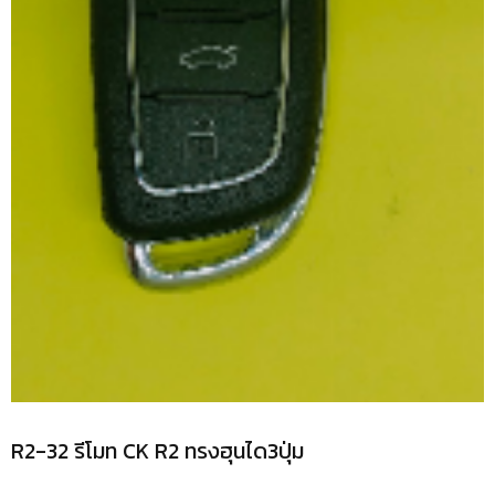
R2-32 รีโมท CK R2 ทรงฮุนได3ปุ่ม