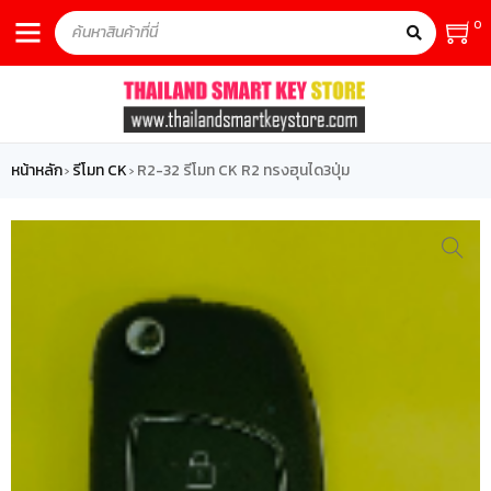
0
หน้าหลัก
รีโมท CK
R2-32 รีโมท CK R2 ทรงฮุนได3ปุ่ม
›
›