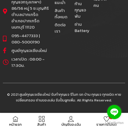
กุญแจกรุงเทพฯ)
แนะนำ
ก้าน
คน
86/56 หมู่ 5 ซ.บุญศิริ
กุญแจ
สินค้า
ตำบลปากเกร็ด
พับ
ทั้งหมด
อำเภอปากเกร็ด
ถ่าน
ติดต่อ
นนทบุรี 11120
Battery
เรา
095-4477333 |
080-5000190
ศูนย์กุญแจเชียงใหม่
เวลาเปิด : 08:00 -
17:30น.
© 2021 ศูนย์กุญแจเชียงใหม่ รับทำกุญแจ รีโมท รถ บ้าน กุญแจ ทุกชนิด หาย
เปลี่ยนกรอบ ถ่านของเล่น รับปั้มลูกเพิ่ม. All Rights Reserved.
0
หน้าแรก
สินค้า
บัญชีของฉัน
รายการโปรด