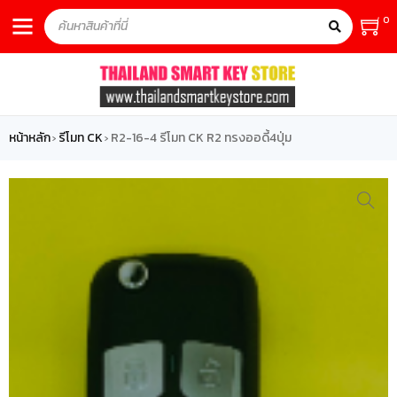
0
หน้าหลัก
รีโมท CK
R2-16-4 รีโมท CK R2 ทรงออดี้4ปุ่ม
›
›