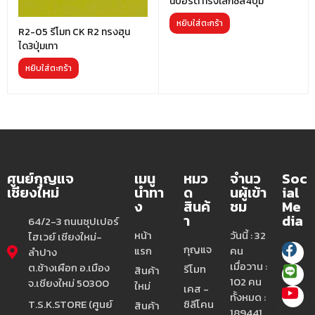
นบอร์ด ทรงเล็กซัส4ปุ่ม
หยิบใส่ตะกร้า
R2-05 รีโมท CK R2 ทรงฮุน
ได3ปุ่มเทา
หยิบใส่ตะกร้า
ศูนย์กุญแจ
เมนู
หมว
จำนว
Soc
เชียงใหม่
นำทา
ด
นผู้เข้า
ial
ง
สินค้
ชม
Me
า
dia
64/2-3 ถนนซุปเปอร์
หน้า
วันนี้ : 32
ไฮเวย์ เชียงใหม่-
กุญแจ
แรก
คน
ลำปาง
เมื่อวาน :
ต.ช้างเผือก อ.เมือง
รีโมท
สินค้า
102 คน
จ.เชียงใหม่ 50300
ใหม่
เคส -
ทั้งหมด :
T.S.K.STORE (ศูนย์
ซิลีโคน
สินค้า
189441