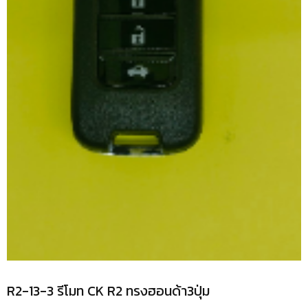
R2-13-3 รีโมท CK R2 ทรงฮอนด้า3ปุ่ม