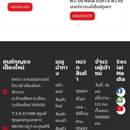
IR2-06 Metal รีโมท CK IR2 ออ
นบอร์ด ทรงบีเอ็ม3ปุ่มเทา
หยิบใส่ตะกร้า
หยิบใส่ตะกร้า
ศูนย์กุญแจ
เมนู
หมว
จำนว
Soc
เชียงใหม่
นำทา
ด
นผู้เข้า
ial
ง
สินค้
ชม
Me
า
dia
64/2-3 ถนนซุปเปอร์
หน้า
วันนี้ : 16
ไฮเวย์ เชียงใหม่-
กุญแจ
แรก
คน
ลำปาง
เมื่อวาน :
ต.ช้างเผือก อ.เมือง
รีโมท
สินค้า
122 คน
จ.เชียงใหม่ 50300
ใหม่
เคส -
ทั้งหมด :
T.S.K.STORE (ศูนย์
ซิลีโคน
สินค้า
189660
กุญแจกรุงเทพฯ)
แนะนำ
ก้าน
คน
86/56 หมู่ 5 ซ.บุญศิริ
กุญแจ
สินค้า