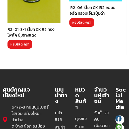
IR2-06 รีโมท CK IR2 ออนบ
อร์ด ทรงบีเอ็ม3ปุ่มดำ
หยิบใส่ตะกร้า
R2-01-3+1 รีโมท CK R2 ทรง
โฟล์ค ปุ่มข้างแดง
หยิบใส่ตะกร้า
ศูนย์กุญแจ
เมนู
หมว
จำนว
Soc
เชียงใหม่
นำทา
ด
นผู้เข้า
ial
ง
สินค้
ชม
Me
า
dia
64/2-3 ถนนซุปเปอร์
หน้า
วันนี้ : 23
ไฮเวย์ เชียงใหม่-
กุญแจ
แรก
คน
ลำปาง
เมื่อวาน :
ต.ช้างเผือก อ.เมือง
รีโมท
สินค้า