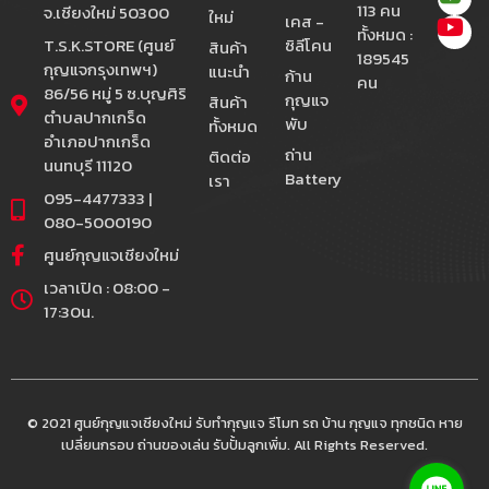
113 คน
จ.เชียงใหม่ 50300
ใหม่
เคส -
ทั้งหมด :
T.S.K.STORE (ศูนย์
ซิลีโคน
สินค้า
189545
กุญแจกรุงเทพฯ)
แนะนำ
ก้าน
คน
86/56 หมู่ 5 ซ.บุญศิริ
กุญแจ
สินค้า
ตำบลปากเกร็ด
พับ
ทั้งหมด
อำเภอปากเกร็ด
ถ่าน
ติดต่อ
นนทบุรี 11120
Battery
เรา
095-4477333 |
080-5000190
ศูนย์กุญแจเชียงใหม่
เวลาเปิด : 08:00 -
17:30น.
© 2021 ศูนย์กุญแจเชียงใหม่ รับทำกุญแจ รีโมท รถ บ้าน กุญแจ ทุกชนิด หาย
เปลี่ยนกรอบ ถ่านของเล่น รับปั้มลูกเพิ่ม. All Rights Reserved.