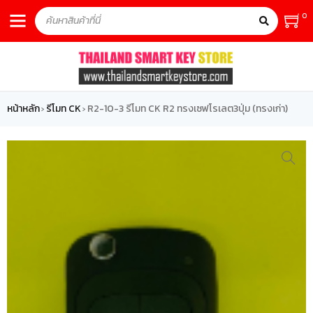
0
หน้าหลัก
รีโมท CK
R2-10-3 รีโมท CK R2 ทรงเซฟโรเลต3ปุ่ม (ทรงเก่า)
›
›