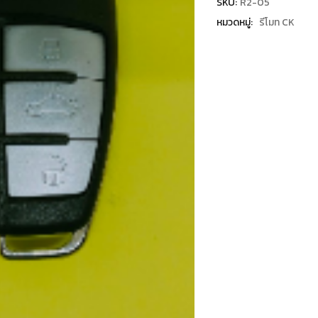
SKU:
R2-05
หมวดหมู่:
รีโมท CK