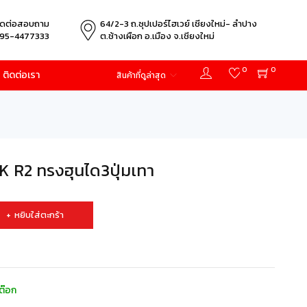
ิดต่อสอบถาม
64/2-3 ถ.ซุปเปอร์ไฮเวย์ เชียงใหม่- ลำปาง
95-4477333
ต.ช้างเผือก อ.เมือง จ.เชียงใหม่
0
0
ติดต่อเรา
สินค้าที่ดูล่าสุด
K R2 ทรงฮุนได3ปุ่มเทา
หยิบใส่ตะกร้า
ต๊อก