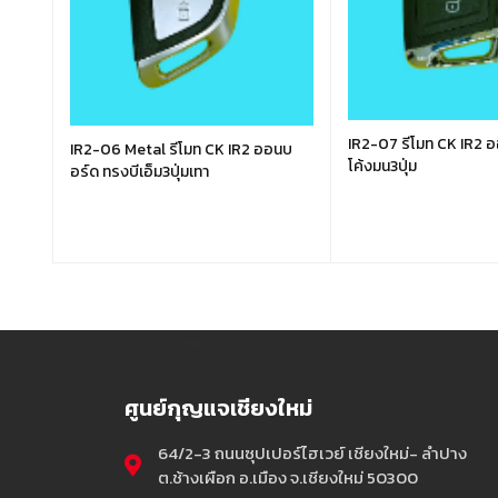
IR2-07 รีโมท CK IR2 
IR2-06 Metal รีโมท CK IR2 ออนบ
โค้งมน3ปุ่ม
อร์ด ทรงบีเอ็ม3ปุ่มเทา
ศูนย์กุญแจเชียงใหม่
64/2-3 ถนนซุปเปอร์ไฮเวย์ เชียงใหม่- ลำปาง
ต.ช้างเผือก อ.เมือง จ.เชียงใหม่ 50300