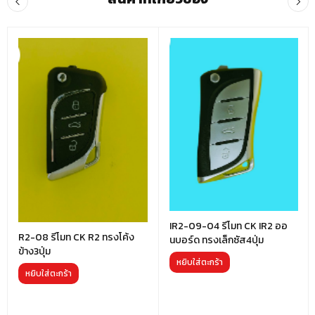
IR2-09-04 รีโมท CK IR2 ออ
R2-08 รีโมท CK R2 ทรงโค้ง
นบอร์ด ทรงเล็กซัส4ปุ่ม
ข้าง3ปุ่ม
หยิบใส่ตะกร้า
หยิบใส่ตะกร้า