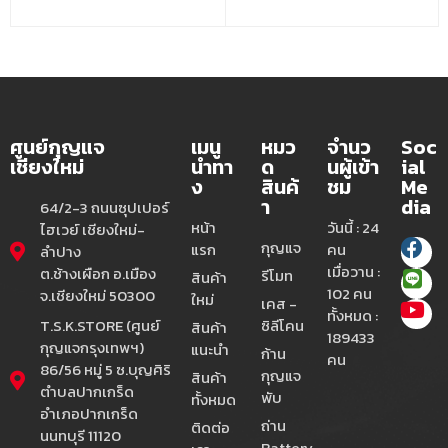
ศูนย์กุญแจ
เมนู
หมว
จำนว
Soc
เชียงใหม่
นำทา
ด
นผู้เข้า
ial
ง
สินค้
ชม
Me
า
dia
64/2-3 ถนนซุปเปอร์
หน้า
วันนี้ : 24
ไฮเวย์ เชียงใหม่-
กุญแจ
แรก
คน
ลำปาง
เมื่อวาน :
ต.ช้างเผือก อ.เมือง
รีโมท
สินค้า
102 คน
จ.เชียงใหม่ 50300
ใหม่
เคส -
ทั้งหมด :
T.S.K.STORE (ศูนย์
ซิลีโคน
สินค้า
189433
กุญแจกรุงเทพฯ)
แนะนำ
ก้าน
คน
86/56 หมู่ 5 ซ.บุญศิริ
กุญแจ
สินค้า
ตำบลปากเกร็ด
พับ
ทั้งหมด
อำเภอปากเกร็ด
ถ่าน
ติดต่อ
นนทบุรี 11120
Battery