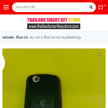
0
หน้าหลัก
รีโมท CK
R2-01-2 รีโมท CK R2 ทรงโฟล์ค2ปุ่ม
›
›