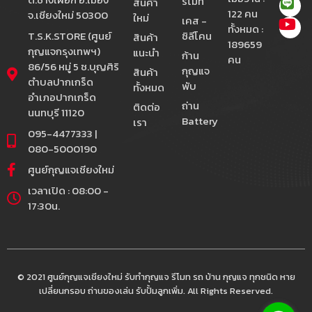
รีโมท
สินค้า
122 คน
จ.เชียงใหม่ 50300
ใหม่
เคส -
ทั้งหมด :
T.S.K.STORE (ศูนย์
ซิลีโคน
สินค้า
189659
กุญแจกรุงเทพฯ)
แนะนำ
ก้าน
คน
86/56 หมู่ 5 ซ.บุญศิริ
กุญแจ
สินค้า
ตำบลปากเกร็ด
พับ
ทั้งหมด
อำเภอปากเกร็ด
ถ่าน
ติดต่อ
นนทบุรี 11120
Battery
เรา
095-4477333 |
080-5000190
ศูนย์กุญแจเชียงใหม่
เวลาเปิด : 08:00 -
17:30น.
© 2021 ศูนย์กุญแจเชียงใหม่ รับทำกุญแจ รีโมท รถ บ้าน กุญแจ ทุกชนิด หาย
เปลี่ยนกรอบ ถ่านของเล่น รับปั้มลูกเพิ่ม. All Rights Reserved.