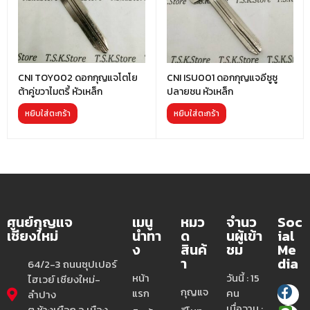
CNI TOY002 ดอกกุญแจโตโย
CNI ISU001 ดอกกุญแจอีซูซู
ต้าคู่ขวาไมตรี้ หัวเหล็ก
ปลายชน หัวเหล็ก
หยิบใส่ตะกร้า
หยิบใส่ตะกร้า
ศูนย์กุญแจ
เมนู
หมว
จำนว
Soc
เชียงใหม่
นำทา
ด
นผู้เข้า
ial
ง
สินค้
ชม
Me
า
dia
64/2-3 ถนนซุปเปอร์
หน้า
วันนี้ : 15
ไฮเวย์ เชียงใหม่-
กุญแจ
แรก
คน
ลำปาง
เมื่อวาน :
ต.ช้างเผือก อ.เมือง