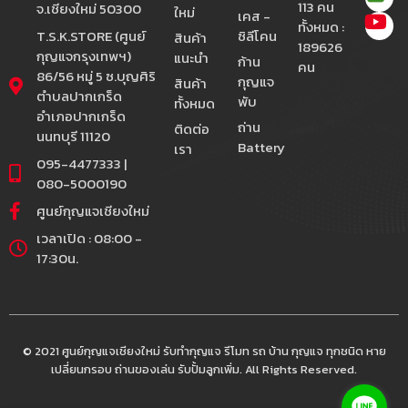
113 คน
จ.เชียงใหม่ 50300
ใหม่
เคส -
ทั้งหมด :
T.S.K.STORE (ศูนย์
ซิลีโคน
สินค้า
189626
กุญแจกรุงเทพฯ)
แนะนำ
ก้าน
คน
86/56 หมู่ 5 ซ.บุญศิริ
กุญแจ
สินค้า
ตำบลปากเกร็ด
พับ
ทั้งหมด
อำเภอปากเกร็ด
ถ่าน
ติดต่อ
นนทบุรี 11120
Battery
เรา
095-4477333 |
080-5000190
ศูนย์กุญแจเชียงใหม่
เวลาเปิด : 08:00 -
17:30น.
© 2021 ศูนย์กุญแจเชียงใหม่ รับทำกุญแจ รีโมท รถ บ้าน กุญแจ ทุกชนิด หาย
เปลี่ยนกรอบ ถ่านของเล่น รับปั้มลูกเพิ่ม. All Rights Reserved.