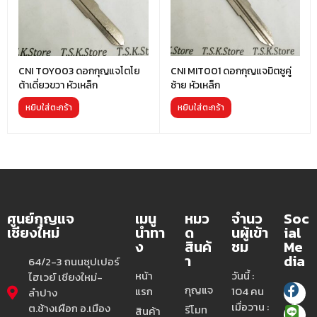
CNI TOY003 ดอกกุญแจโตโย
CNI MIT001 ดอกกุญแจมิตซูคู่
ต้าเดี่ยวขวา หัวเหล็ก
ซ้าย หัวเหล็ก
หยิบใส่ตะกร้า
หยิบใส่ตะกร้า
ศูนย์กุญแจ
เมนู
หมว
จำนว
Soc
เชียงใหม่
นำทา
ด
นผู้เข้า
ial
ง
สินค้
ชม
Me
า
dia
64/2-3 ถนนซุปเปอร์
หน้า
วันนี้ :
ไฮเวย์ เชียงใหม่-
กุญแจ
แรก
104 คน
ลำปาง
เมื่อวาน :
ต.ช้างเผือก อ.เมือง
รีโมท
สินค้า