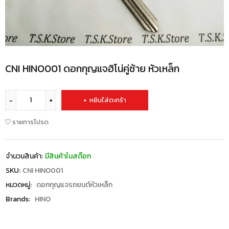
CNI HINO001 ดอกกุญแจฮิโน่คู่ซ้าย หัวเหล็ก
หยิบใส่ตะกร้า
รายการโปรด
จำนวนสินค้า:
มีสินค้าในสต๊อก
SKU:
CNI HINO001
หมวดหมู่:
ดอกกุญแจรถยนต์หัวเหล็ก
Brands:
HINO