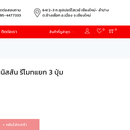
ิดต่อสอบถาม
64/2-3 ถ.ซุปเปอร์ไฮเวย์ เชียงใหม่- ลำปาง
95-4477333
ต.ช้างเผือก อ.เมือง จ.เชียงใหม่
0
0
ติดต่อเรา
สินค้าที่ดูล่าสุด
นิสสัน รีโมทแยก 3 ปุ่ม
หยิบใส่ตะกร้า