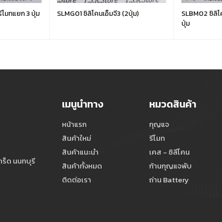
ีโมทแยก 3 ปุ่ม
SLMG01 ซิลิโคนเอ็มจี3 (2ปุ่ม)
SLBM02 ซิลิโค
ปุ่ม
เมนูนำทาง
หมวดสินค้า
หน้าแรก
กุญแจ
สินค้าใหม่
รีโมท
สินค้าแนะนำ
เคส - ซิลีโคน
ร็ด นนทบุรี
สินค้าทั้งหมด
ก้านกุญแจพับ
ติดต่อเรา
ถ่าน Battery