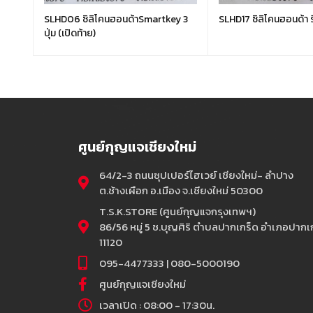
ุ่ม
SLHD06 ซิลิโคนฮอนด้าSmartkey 3
SLHD17 ซิลิโคนฮอนด้า ร
ปุ่ม (เปิดท้าย)
ศูนย์กุญแจเชียงใหม่
64/2-3 ถนนซุปเปอร์ไฮเวย์ เชียงใหม่- ลำปาง
ต.ช้างเผือก อ.เมือง จ.เชียงใหม่ 50300
T.S.K.STORE (ศูนย์กุญแจกรุงเทพฯ)
86/56 หมู่ 5 ซ.บุญศิริ ตำบลปากเกร็ด อำเภอปากเก
11120
095-4477333 | 080-5000190
ศูนย์กุญแจเชียงใหม่
เวลาเปิด : 08:00 - 17:30น.