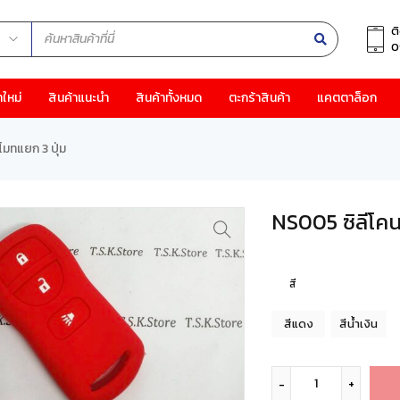
ต
0
าใหม่
สินค้าแนะนำ
สินค้าทั้งหมด
ตะกร้าสินค้า
แคตตาล็อก
โมทแยก 3 ปุ่ม
NS005 ซิลีโคน
สี
สีแดง
สีน้ำเงิน