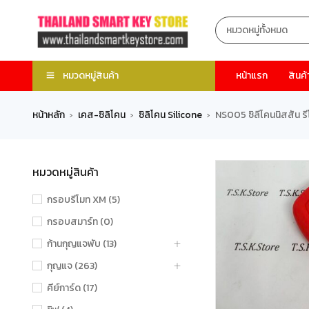
หมวดหมู่สินค้า
หน้าแรก
สินค้
หน้าหลัก
เคส-ซิลิโคน
ซิลิโคน Silicone
NS005 ซิลีโคนนิสสัน รี
›
›
›
หมวดหมู่สินค้า
กรอบรีโมท XM (5)
กรอบสมาร์ท (0)
ก้านกุญแจพับ (13)
กุญแจ (263)
คีย์การ์ด (17)