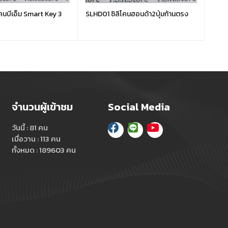
นบีเอ็ม Smart Key 3
SLHD01 ซิลิโคนฮอนด้า2ปุ่มก้านตรง
SLHD
หลัง
จำนวนผู้เข้าชม
Social Media
วันนี้ : 81 คน
เมื่อวาน : 113 คน
ทั้งหมด : 189603 คน