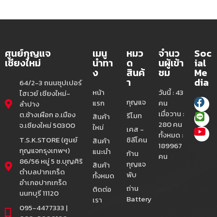
ศูนย์กุญแจ
เมนู
หมว
จำนว
Soc
เชียงใหม่
นำทา
ด
นผู้เข้า
ial
ง
สินค้
ชม
Me
า
dia
64/2-3 ถนนซุปเปอร์
หน้า
วันนี้ : 43
ไฮเวย์ เชียงใหม่-
กุญแจ
แรก
คน
ลำปาง
เมื่อวาน :
ต.ช้างเผือก อ.เมือง
รีโมท
สินค้า
280 คน
จ.เชียงใหม่ 50300
ใหม่
เคส -
ทั้งหมด :
T.S.K.STORE (ศูนย์
ซิลีโคน
สินค้า
189967
กุญแจกรุงเทพฯ)
แนะนำ
ก้าน
คน
86/56 หมู่ 5 ซ.บุญศิริ
กุญแจ
สินค้า
ตำบลปากเกร็ด
พับ
ทั้งหมด
อำเภอปากเกร็ด
ถ่าน
ติดต่อ
นนทบุรี 11120
Battery
เรา
095-4477333 |