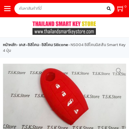
0
หน้าหลัก
เคส-ซิลิโคน
ซิลิโคน Silicone
NS004 ซิลีโคนนิสสัน Smart Key
›
›
›
4 ปุ่ม