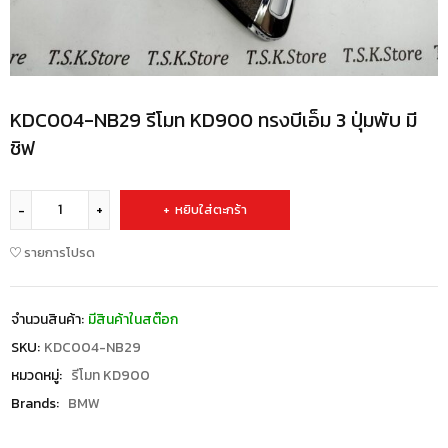
KDC004-NB29 รีโมท KD900 ทรงบีเอ็ม 3 ปุ่มพับ มี
ชิฟ
หยิบใส่ตะกร้า
รายการโปรด
จำนวนสินค้า:
มีสินค้าในสต๊อก
SKU:
KDC004-NB29
หมวดหมู่:
รีโมท KD900
Brands:
BMW