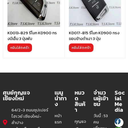
KD013-B29 รีโมท KD900 ทร
KD017-B15 รีโมท KD900 ทรง
งบีเอ็ม 3 ปุ่มพับ
ขอบข้างดำเงา 3 ปุ่ม
หยิบใส่ตะกร้า
หยิบใส่ตะกร้า
ศูนย์กุญแจ
เมนู
หมว
จำนว
Soc
เชียงใหม่
นำทา
ด
นผู้เข้า
ial
ง
สินค้
ชม
Me
า
dia
64/2-3 ถนนซุปเปอร์
หน้า
วันนี้ : 53
ไฮเวย์ เชียงใหม่-
กุญแจ
แรก
คน
ลำปาง