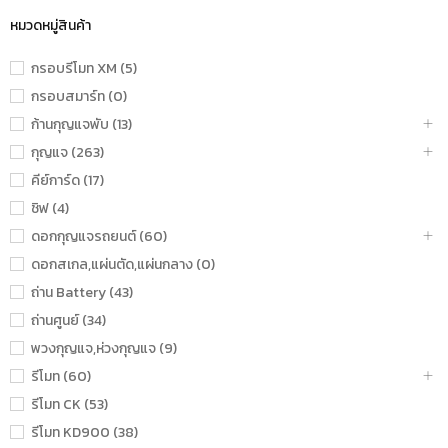
หมวดหมู่สินค้า
กรอบรีโมท XM (5)
กรอบสมาร์ท (0)
ก้านกุญแจพับ (13)
กุญแจ (263)
คีย์การ์ด (17)
ชิฟ (4)
ดอกกุญแจรถยนต์ (60)
ดอกสเกล,แผ่นตัด,แผ่นกลาง (0)
ถ่าน Battery (43)
ถ่านศูนย์ (34)
พวงกุญแจ,ห่วงกุญแจ (9)
รีโมท (60)
รีโมท CK (53)
รีโมท KD900 (38)