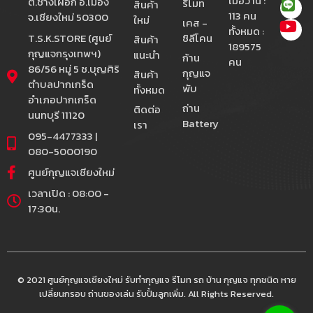
เมื่อวาน :
ต.ช้างเผือก อ.เมือง
รีโมท
สินค้า
113 คน
จ.เชียงใหม่ 50300
ใหม่
เคส -
ทั้งหมด :
T.S.K.STORE (ศูนย์
ซิลีโคน
สินค้า
189575
กุญแจกรุงเทพฯ)
แนะนำ
ก้าน
คน
86/56 หมู่ 5 ซ.บุญศิริ
กุญแจ
สินค้า
ตำบลปากเกร็ด
พับ
ทั้งหมด
อำเภอปากเกร็ด
ถ่าน
ติดต่อ
นนทบุรี 11120
Battery
เรา
095-4477333 |
080-5000190
ศูนย์กุญแจเชียงใหม่
เวลาเปิด : 08:00 -
17:30น.
© 2021 ศูนย์กุญแจเชียงใหม่ รับทำกุญแจ รีโมท รถ บ้าน กุญแจ ทุกชนิด หาย
เปลี่ยนกรอบ ถ่านของเล่น รับปั้มลูกเพิ่ม. All Rights Reserved.