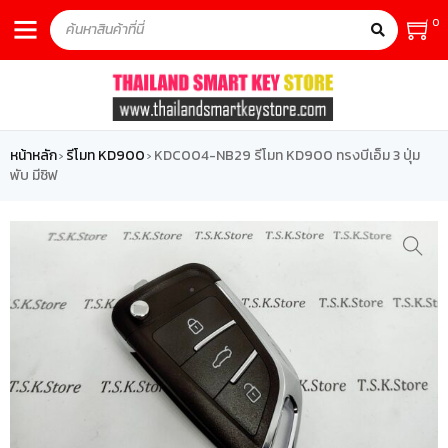
0
หน้าหลัก
รีโมท KD900
KDC004-NB29 รีโมท KD900 ทรงบีเอ็ม 3 ปุ่ม
›
›
พับ มีชิฟ