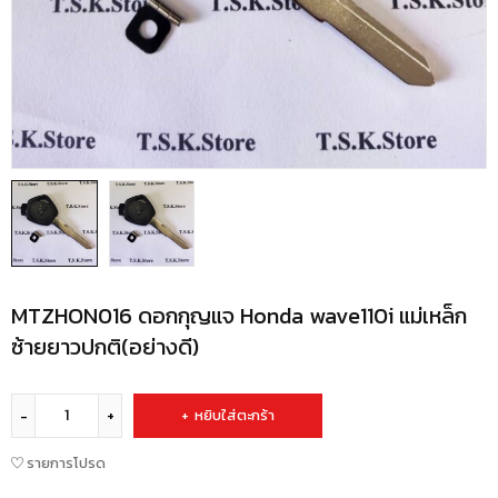
MTZHON016 ดอกกุญแจ Honda wave110i แม่เหล็ก
ซ้ายยาวปกติ(อย่างดี)
หยิบใส่ตะกร้า
รายการโปรด