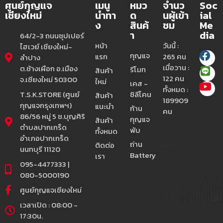
ศูนย์กุญแจ
เมนู
หมว
จำนว
Soc
เชียงใหม่
นำทา
ด
นผู้เข้า
ial
ง
สินค้
ชม
Me
า
dia
64/2-3 ถนนซุปเปอร์
หน้า
วันนี้ :
ไฮเวย์ เชียงใหม่-
กุญแจ
แรก
265 คน
ลำปาง
เมื่อวาน :
ต.ช้างเผือก อ.เมือง
รีโมท
สินค้า
122 คน
จ.เชียงใหม่ 50300
ใหม่
เคส -
ทั้งหมด :
T.S.K.STORE (ศูนย์
ซิลีโคน
สินค้า
189909
กุญแจกรุงเทพฯ)
แนะนำ
ก้าน
คน
86/56 หมู่ 5 ซ.บุญศิริ
กุญแจ
สินค้า
ตำบลปากเกร็ด
พับ
ทั้งหมด
อำเภอปากเกร็ด
ถ่าน
ติดต่อ
นนทบุรี 11120
Battery
เรา
095-4477333 |
080-5000190
ศูนย์กุญแจเชียงใหม่
เวลาเปิด : 08:00 -
17:30น.