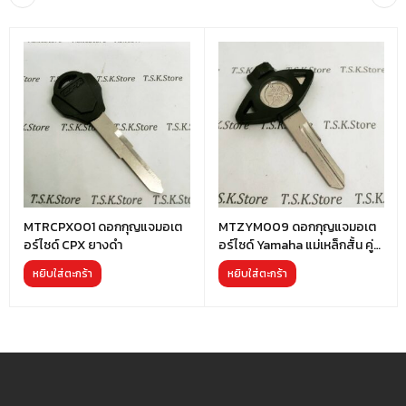
MTRCPX001 ดอกกุญแจมอเต
MTZYM009 ดอกกุญแจมอเต
อร์ไซด์ CPX ยางดำ
อร์ไซด์ Yamaha แม่เหล็กสั้น คู่
ซ้าย
หยิบใส่ตะกร้า
หยิบใส่ตะกร้า