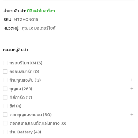
จำนวนสินค้า:
มีสินค้าในสต๊อก
SKU:
MTZHON016
หมวดหมู่:
กุญแจ มอเตอร์ไซค์
หมวดหมู่สินค้า
กรอบรีโมท XM (5)
กรอบสมาร์ท (0)
ก้านกุญแจพับ (13)
กุญแจ (263)
คีย์การ์ด (17)
ชิฟ (4)
ดอกกุญแจรถยนต์ (60)
ดอกสเกล,แผ่นตัด,แผ่นกลาง (0)
ถ่าน Battery (43)