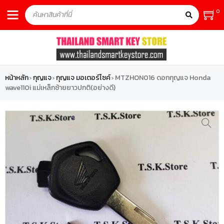
0
หน้าหลัก
กุญแจ
กุญแจ มอเตอร์ไซค์
MTZHON016 ดอกกุญแจ Honda
›
›
›
wave110i แม่เหล็กซ้ายยาวปกติ(อย่างดี)