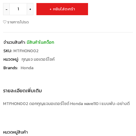
หยิบใส่ตะกร้า
รายการโปรด
จำนวนสินค้า:
มีสินค้าในสต๊อก
SKU:
MTFHON002
หมวดหมู่:
กุญแจ มอเตอร์ไซค์
Brands:
Honda
รายละเอียดเพิ่มเติม
MTFHON002 ดอกกุญแจมอเตอร์ไซด์ Honda wave110 i แบบพับ-อย่างดี
หมวดหมู่สินค้า