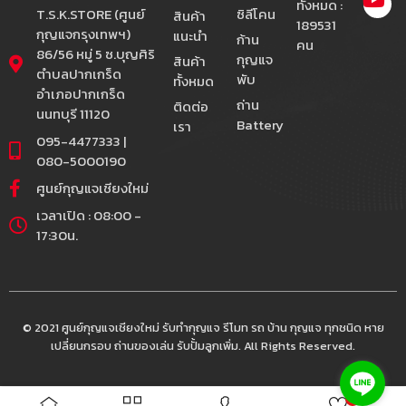
ทั้งหมด :
T.S.K.STORE (ศูนย์
ซิลีโคน
สินค้า
189531
กุญแจกรุงเทพฯ)
แนะนำ
ก้าน
คน
86/56 หมู่ 5 ซ.บุญศิริ
กุญแจ
สินค้า
ตำบลปากเกร็ด
พับ
ทั้งหมด
อำเภอปากเกร็ด
ถ่าน
ติดต่อ
นนทบุรี 11120
Battery
เรา
095-4477333 |
080-5000190
ศูนย์กุญแจเชียงใหม่
เวลาเปิด : 08:00 -
17:30น.
© 2021 ศูนย์กุญแจเชียงใหม่ รับทำกุญแจ รีโมท รถ บ้าน กุญแจ ทุกชนิด หาย
เปลี่ยนกรอบ ถ่านของเล่น รับปั้มลูกเพิ่ม. All Rights Reserved.
0