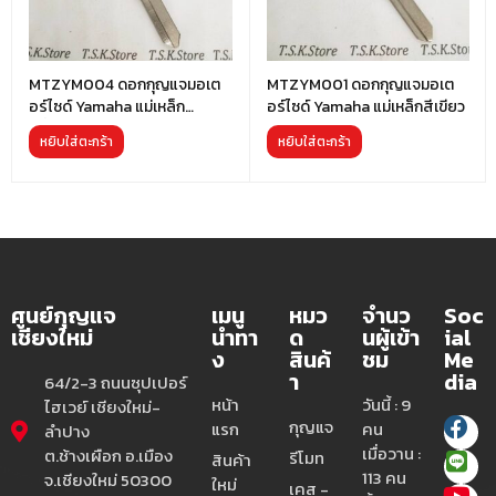
MTZYM004 ดอกกุญแจมอเต
MTZYM001 ดอกกุญแจมอเต
อร์ไซด์ Yamaha แม่เหล็ก
อร์ไซด์ Yamaha แม่เหล็กสีเขียว
สีน้ำเงิน
หยิบใส่ตะกร้า
หยิบใส่ตะกร้า
ศูนย์กุญแจ
เมนู
หมว
จำนว
Soc
เชียงใหม่
นำทา
ด
นผู้เข้า
ial
ง
สินค้
ชม
Me
า
dia
64/2-3 ถนนซุปเปอร์
หน้า
วันนี้ : 9
ไฮเวย์ เชียงใหม่-
กุญแจ
แรก
คน
ลำปาง
เมื่อวาน :
ต.ช้างเผือก อ.เมือง
รีโมท
สินค้า
113 คน
จ.เชียงใหม่ 50300
ใหม่
เคส -