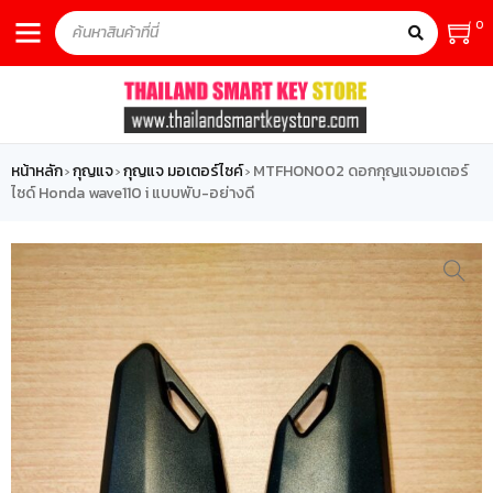
0
หน้าหลัก
กุญแจ
กุญแจ มอเตอร์ไซค์
MTFHON002 ดอกกุญแจมอเตอร์
›
›
›
ไซด์ Honda wave110 i แบบพับ-อย่างดี