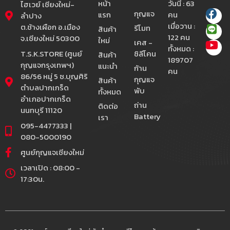
หน้า
วันนี้ : 63
ไฮเวย์ เชียงใหม่-
กุญแจ
แรก
คน
ลำปาง
เมื่อวาน :
ต.ช้างเผือก อ.เมือง
รีโมท
สินค้า
122 คน
จ.เชียงใหม่ 50300
ใหม่
เคส -
ทั้งหมด :
T.S.K.STORE (ศูนย์
ซิลีโคน
สินค้า
189707
กุญแจกรุงเทพฯ)
แนะนำ
ก้าน
คน
86/56 หมู่ 5 ซ.บุญศิริ
กุญแจ
สินค้า
ตำบลปากเกร็ด
พับ
ทั้งหมด
อำเภอปากเกร็ด
ถ่าน
ติดต่อ
นนทบุรี 11120
Battery
เรา
095-4477333 |
080-5000190
ศูนย์กุญแจเชียงใหม่
เวลาเปิด : 08:00 -
17:30น.