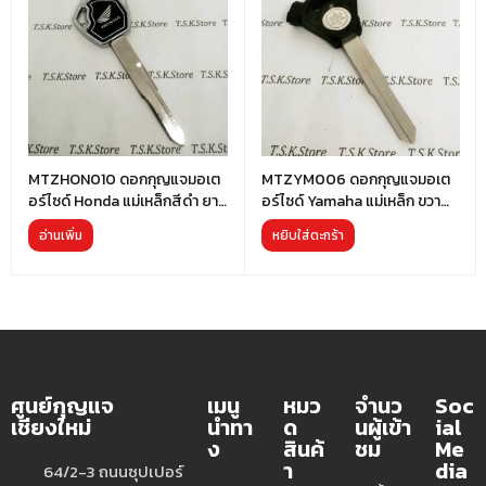
MTZHON010 ดอกกุญแจมอเต
MTZYM006 ดอกกุญแจมอเต
อร์ไซด์ Honda แม่เหล็กสีดำ ยาว
อร์ไซด์ Yamaha แม่เหล็ก ขวา
พิเศษ
ยาว
อ่านเพิ่ม
หยิบใส่ตะกร้า
ศูนย์กุญแจ
เมนู
หมว
จำนว
Soc
เชียงใหม่
นำทา
ด
นผู้เข้า
ial
ง
สินค้
ชม
Me
า
dia
64/2-3 ถนนซุปเปอร์