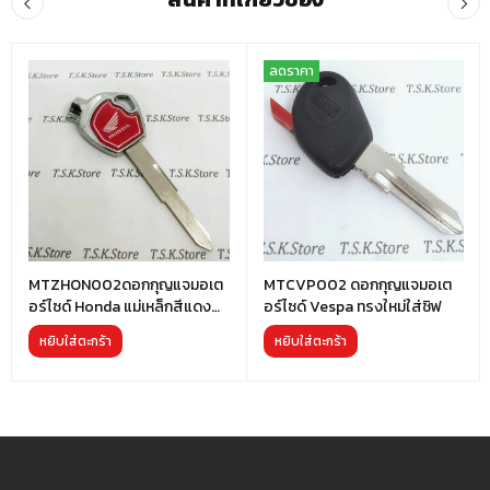
ลดราคา
MTZHON002ดอกกุญแจมอเต
MTCVP002 ดอกกุญแจมอเต
อร์ไซด์ Honda แม่เหล็กสีแดง
อร์ไซด์ Vespa ทรงใหม่ใส่ชิฟ
ยาวธรรมดา
หยิบใส่ตะกร้า
หยิบใส่ตะกร้า