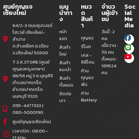
ศูนย์กุญแจ
เมนู
หมว
จำนว
Soc
เชียงใหม่
นำทา
ด
นผู้เข้า
ial
ง
สินค้
ชม
Me
า
dia
64/2-3 ถนนซุปเปอร์
หน้า
วันนี้ : 2
ไฮเวย์ เชียงใหม่-
กุญแจ
แรก
คน
ลำปาง
เมื่อวาน :
ต.ช้างเผือก อ.เมือง
รีโมท
สินค้า
113 คน
จ.เชียงใหม่ 50300
ใหม่
เคส -
ทั้งหมด :
T.S.K.STORE (ศูนย์
ซิลีโคน
สินค้า
189524
กุญแจกรุงเทพฯ)
แนะนำ
ก้าน
คน
86/56 หมู่ 5 ซ.บุญศิริ
กุญแจ
สินค้า
ตำบลปากเกร็ด
พับ
ทั้งหมด
อำเภอปากเกร็ด
ถ่าน
ติดต่อ
นนทบุรี 11120
Battery
เรา
095-4477333 |
080-5000190
ศูนย์กุญแจเชียงใหม่
เวลาเปิด : 08:00 -
17:30น.