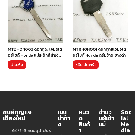
MTZHON003 ดอกกุญแจมอเต
MTRHON001 ดอกกุญแจมอเต
อร์ไซด์ Honda แม่เหล็กสีน้ำเงิน
อร์ไซด์ Honda ดรีมซ้าย ยางดำ
ยาวพิเศษ
อ่านเพิ่ม
หยิบใส่ตะกร้า
ศูนย์กุญแจ
เมนู
หมว
จำนว
Soc
เชียงใหม่
นำทา
ด
นผู้เข้า
ial
ง
สินค้
ชม
Me
า
dia
64/2-3 ถนนซุปเปอร์