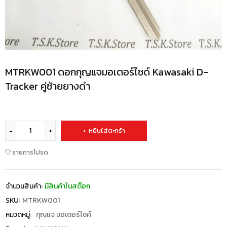
MTRKW001 ดอกกุญแจมอเตอร์ไซด์ Kawasaki D-
Tracker คู่ซ้ายยางดำ
หยิบใส่ตะกร้า
รายการโปรด
จำนวนสินค้า:
มีสินค้าในสต๊อก
SKU:
MTRKW001
หมวดหมู่:
กุญแจ มอเตอร์ไซค์