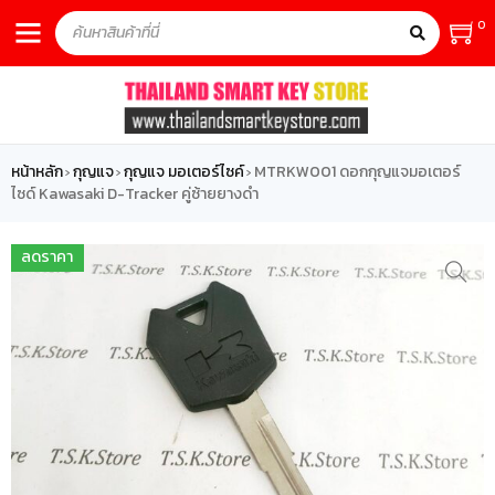
0
หน้าหลัก
กุญแจ
กุญแจ มอเตอร์ไซค์
MTRKW001 ดอกกุญแจมอเตอร์
›
›
›
ไซด์ Kawasaki D-Tracker คู่ซ้ายยางดำ
ลดราคา