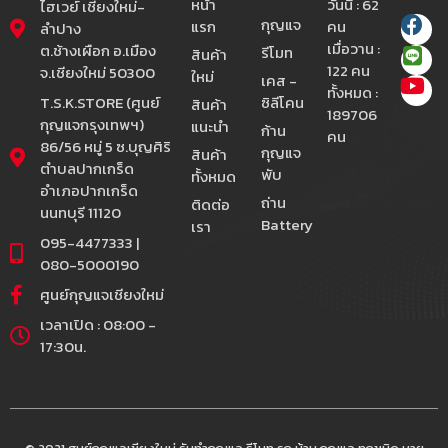
หน้า
วันนี้ : 62
ไฮเวย์ เชียงใหม่-
กุญแจ
แรก
คน
ลำปาง
เมื่อวาน :
ต.ช้างเผือก อ.เมือง
รีโมท
สินค้า
122 คน
จ.เชียงใหม่ 50300
ใหม่
เคส -
ทั้งหมด :
T.S.K.STORE (ศูนย์
ซิลีโคน
สินค้า
189706
กุญแจกรุงเทพฯ)
แนะนำ
ก้าน
คน
86/56 หมู่ 5 ซ.บุญศิริ
กุญแจ
สินค้า
ตำบลปากเกร็ด
พับ
ทั้งหมด
อำเภอปากเกร็ด
ถ่าน
ติดต่อ
นนทบุรี 11120
Battery
เรา
095-4477333 |
080-5000190
ศูนย์กุญแจเชียงใหม่
เวลาเปิด : 08:00 -
17:30น.