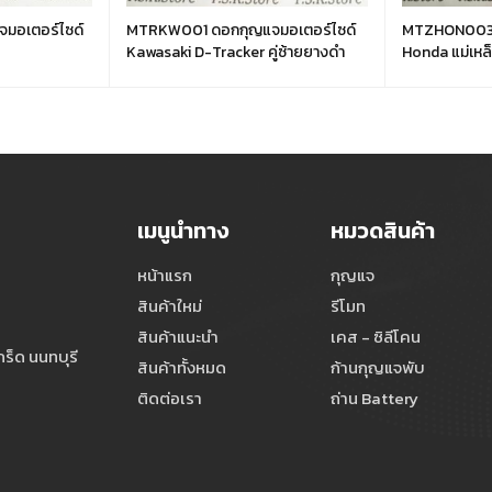
มอเตอร์ไซด์
MTRKW001 ดอกกุญแจมอเตอร์ไซด์
MTZHON003 
Kawasaki D-Tracker คู่ซ้ายยางดำ
Honda แม่เหล็
เมนูนำทาง
หมวดสินค้า
หน้าแรก
กุญแจ
สินค้าใหม่
รีโมท
สินค้าแนะนำ
เคส - ซิลีโคน
ร็ด นนทบุรี
สินค้าทั้งหมด
ก้านกุญแจพับ
ติดต่อเรา
ถ่าน Battery