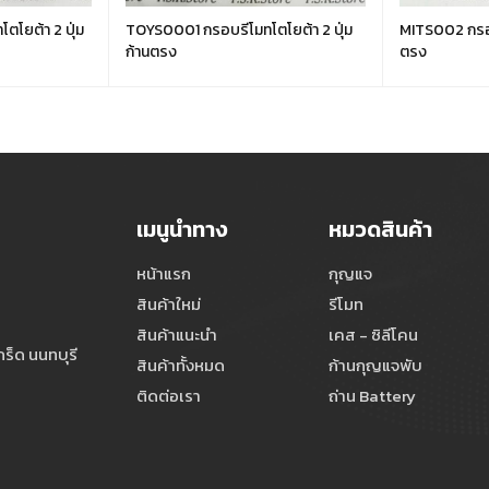
โยต้า 2 ปุ่ม
TOYS0001 กรอบรีโมทโตโยต้า 2 ปุ่ม
MITS002 กรอบม
ก้านตรง
ตรง
เมนูนำทาง
หมวดสินค้า
หน้าแรก
กุญแจ
สินค้าใหม่
รีโมท
สินค้าแนะนำ
เคส - ซิลีโคน
ร็ด นนทบุรี
สินค้าทั้งหมด
ก้านกุญแจพับ
ติดต่อเรา
ถ่าน Battery