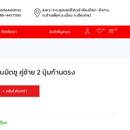
ิดต่อสอบถาม
64/2-3 ถ.ซุปเปอร์ไฮเวย์ เชียงใหม่- ลำปาง
95-4477333
ต.ช้างเผือก อ.เมือง จ.เชียงใหม่
0
0
ติดต่อเรา
สินค้าที่ดูล่าสุด
ิตซู คู่ซ้าย 2 ปุ่มก้านตรง
หยิบใส่ตะกร้า
ต๊อก