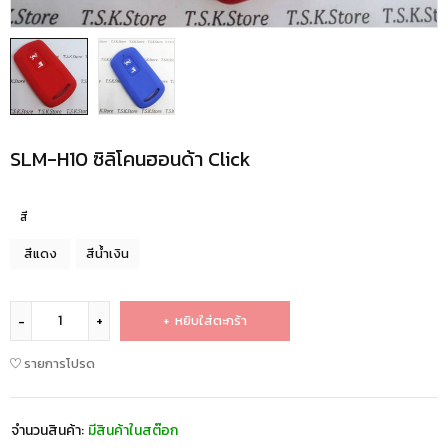
SLM-H10 ซิลิโคนฮอนด้า Click
สี
สีแดง
สีน้ำเงิน
หยิบใส่ตะกร้า
รายการโปรด
จำนวนสินค้า:
มีสินค้าในสต๊อก