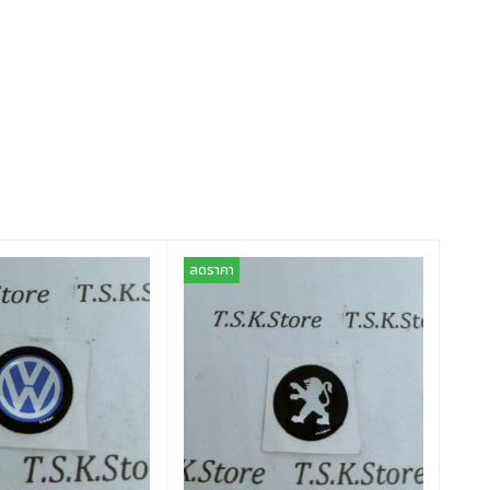
ลดราคา
ลดร