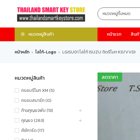
หมวดหมู่สินค้า
หน้าแรก
สินค้
หน้าหลัก
โลโก้-Logo
LGISU01 โลโก้ ISUZU ติดรีโมท KD/VVDI
›
›
ลดราคา
หมวดหมู่สินค้า
กรอบรีโมท XM (5)
กรอบสมาร์ท (0)
ก้านกุญแจพับ (13)
กุญแจ (263)
คีย์การ์ด (17)