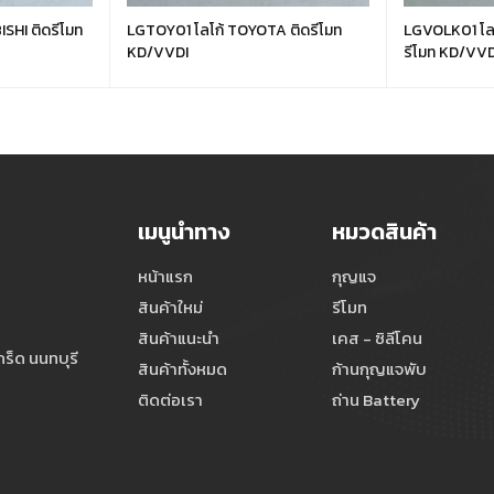
SHI ติดรีโมท
LGTOY01 โลโก้ TOYOTA ติดรีโมท
LGVOLK01 โลโก้ VOLKSWAGEN ติด
KD/VVDI
รีโมท KD/VVD
เมนูนำทาง
หมวดสินค้า
หน้าแรก
กุญแจ
สินค้าใหม่
รีโมท
สินค้าแนะนำ
เคส - ซิลีโคน
ร็ด นนทบุรี
สินค้าทั้งหมด
ก้านกุญแจพับ
ติดต่อเรา
ถ่าน Battery