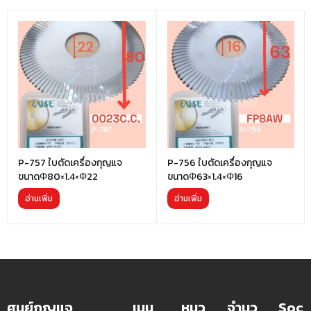
P-757 ใบตัดเครื่องกุญแจ
P-756 ใบตัดเครื่องกุญแจ
ขนาดΦ80×1.4×Φ22
ขนาดΦ63×1.4×Φ16
อ่านเพิ่ม
อ่านเพิ่ม
ศูนย์กุญแจ
เมนู
หมว
จำนว
Soc