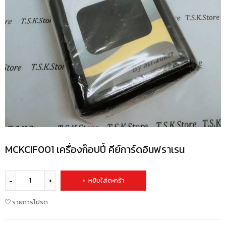
MCKCIF001 เครื่องก๊อปปี้ คีย์การ์ดอินฟราเรน
หยิบใส่ตะกร้า
รายการโปรด