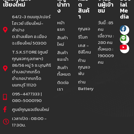
เชียงใหม่
นำทา
ด
นผู้เข้า
ial
ง
สินค้
ชม
Me
า
dia
64/2-3 ถนนซุปเปอร์
หน้า
วันนี้ : 85
ไฮเวย์ เชียงใหม่-
กุญแจ
แรก
คน
ลำปาง
เมื่อวาน :
ต.ช้างเผือก อ.เมือง
รีโมท
สินค้า
280 คน
จ.เชียงใหม่ 50300
ใหม่
เคส -
ทั้งหมด :
T.S.K.STORE (ศูนย์
ซิลีโคน
สินค้า
190009
กุญแจกรุงเทพฯ)
แนะนำ
ก้าน
คน
86/56 หมู่ 5 ซ.บุญศิริ
กุญแจ
สินค้า
ตำบลปากเกร็ด
พับ
ทั้งหมด
อำเภอปากเกร็ด
ถ่าน
ติดต่อ
นนทบุรี 11120
Battery
เรา
095-4477333 |
080-5000190
ศูนย์กุญแจเชียงใหม่
เวลาเปิด : 08:00 -
17:30น.