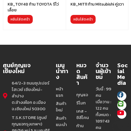
KB_TOY48 ก้าน TOYOTA รีโว่
KB_MIT11 ก้าน Mitsubishi คู่ขวา
เลื้อย
หยิบใส่ตะกร้า
หยิบใส่ตะกร้า
ศูนย์กุญแจ
เมนู
หมว
จำนว
Soc
เชียงใหม่
นำทา
ด
นผู้เข้า
ial
ง
สินค้
ชม
Me
า
dia
64/2-3 ถนนซุปเปอร์
หน้า
วันนี้ : 99
ไฮเวย์ เชียงใหม่-
กุญแจ
แรก
คน
ลำปาง
เมื่อวาน :
ต.ช้างเผือก อ.เมือง
รีโมท
สินค้า
122 คน
จ.เชียงใหม่ 50300
ใหม่
เคส -
ทั้งหมด :
T.S.K.STORE (ศูนย์
ซิลีโคน
สินค้า
189743
กุญแจกรุงเทพฯ)
แนะนำ
ก้าน
คน
86/56 หมู่ 5 ซ.บุญศิริ