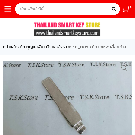
0
หน้าหลัก
ก้านกุญแจพับ
ก้านKD/VVDI
KB_HU58 ก้าน BMW เลื้อยข้าง
›
›
›