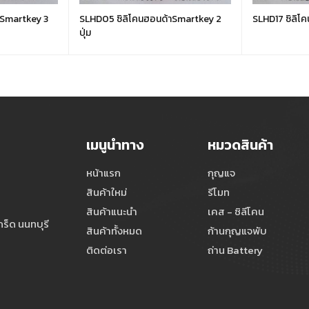
าSmartkey 3
SLHD05 ซิลิโคนฮอนด้าSmartkey 2
SLHD17 ซิลิโค
ปุ่ม
เมนูนำทาง
หมวดสินค้า
หน้าแรก
กุญแจ
สินค้าใหม่
รีโมท
สินค้าแนะนำ
เคส - ซิลีโคน
ร็ด นนทบุรี
สินค้าทั้งหมด
ก้านกุญแจพับ
ติดต่อเรา
ถ่าน Battery