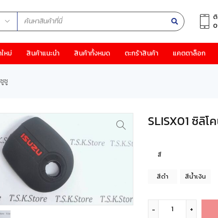
ต
0
าใหม่
สินค้าแนะนำ
สินค้าทั้งหมด
ตะกร้าสินค้า
แคตตาล็อก
ูซู
SLISX01 ซิลิโค
สี
สีดำ
สีน้ำเงิน