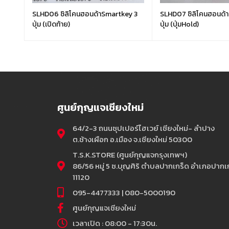
ey
SLHD06 ซิลิโคนฮอนด้าSmartkey 3
SLHD07 ซิลิโคนฮอนด้
ปุ่ม (เปิดท้าย)
ปุ่ม (ปุ่มHold)
ศูนย์กุญแจเชียงใหม่
64/2-3 ถนนซุปเปอร์ไฮเวย์ เชียงใหม่- ลำปาง
ต.ช้างเผือก อ.เมือง จ.เชียงใหม่ 50300
T.S.K.STORE (ศูนย์กุญแจกรุงเทพฯ)
86/56 หมู่ 5 ซ.บุญศิริ ตำบลปากเกร็ด อำเภอปากเก
11120
095-4477333 | 080-5000190
ศูนย์กุญแจเชียงใหม่
เวลาเปิด : 08:00 - 17:30น.