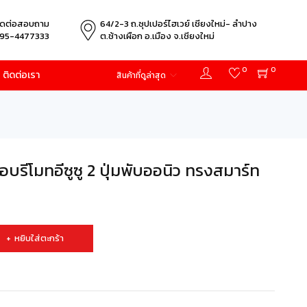
ิดต่อสอบถาม
64/2-3 ถ.ซุปเปอร์ไฮเวย์ เชียงใหม่- ลำปาง
95-4477333
ต.ช้างเผือก อ.เมือง จ.เชียงใหม่
0
0
ติดต่อเรา
สินค้าที่ดูล่าสุด
รีโมทอีซูซู 2 ปุ่มพับออนิว ทรงสมาร์ท
หยิบใส่ตะกร้า