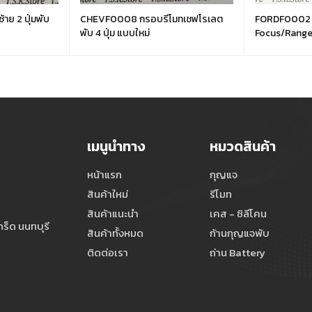
้าย 2 ปุ่มพับ
CHEVF0008 กรอบรีโมทเชฟโรเลต
FORDF0002 
พับ 4 ปุ่ม แบบใหม่
Focus/Ranger
เมนูนำทาง
หมวดสินค้า
หน้าแรก
กุญแจ
สินค้าใหม่
รีโมท
สินค้าแนะนำ
เคส - ซิลีโคน
ร็ด นนทบุรี
สินค้าทั้งหมด
ก้านกุญแจพับ
ติดต่อเรา
ถ่าน Battery