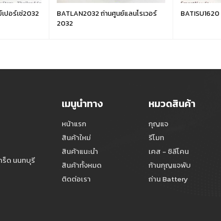
เปอร์เช่2032
BATLAN2032 ถ่านศูนย์แลนโรเวอร์
BATISU1620 ถ่
2032
เมนูนำทาง
หมวดสินค้า
หน้าแรก
กุญแจ
สินค้าใหม่
รีโมท
สินค้าแนะนำ
เคส - ซิลีโคน
ร็ด นนทบุรี
สินค้าทั้งหมด
ก้านกุญแจพับ
ติดต่อเรา
ถ่าน Battery