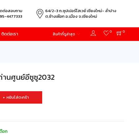
ิดต่อสอบถาม
64/2-3 ถ.ซุปเปอร์ไฮเวย์ เชียงใหม่- ลำปาง
95-4477333
ต.ช้างเผือก อ.เมือง จ.เชียงใหม่
0
0
ติดต่อเรา
สินค้าที่ดูล่าสุด
านศูนย์อีซูซู2032
หยิบใส่ตะกร้า
ต๊อก